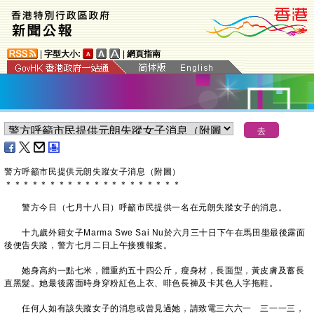
|
字型大小:
|
網頁指南
警方呼籲市民提供元朗失蹤女子消息（附圖）
＊
＊
＊
＊
＊
＊
＊
＊
＊
＊
＊
＊
＊
＊
＊
＊
＊
＊
＊
＊
警方今日（七月十八日）呼籲市民提供一名在元朗失蹤女子的消息。
十九歲外籍女子Marma Swe Sai Nu於六月三十日下午在馬田壆最後露面
後便告失蹤，警方七月二日上午接獲報案。
她身高約一點七米，體重約五十四公斤，瘦身材，長面型，黃皮膚及蓄長
直黑髮。她最後露面時身穿粉紅色上衣、啡色長褲及卡其色人字拖鞋。
任何人如有該失蹤女子的消息或曾見過她，請致電三六六一 三一一三，