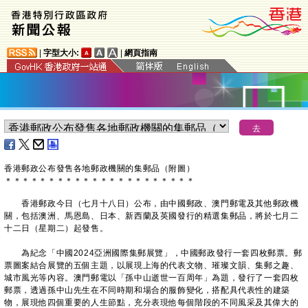
|
字型大小:
|
網頁指南
香港郵政公布發售各地郵政機關的集郵品（附圖）
＊
＊
＊
＊
＊
＊
＊
＊
＊
＊
＊
＊
＊
＊
＊
＊
＊
＊
＊
＊
＊
＊
​香港郵政今日（七月十八日）公布，由中國郵政、澳門郵電及其他郵政機
關，包括澳洲、馬恩島、日本、新西蘭及英國發行的精選集郵品，將於七月二
十二日（星期二）起發售。
為紀念「中國2024亞洲國際集郵展覽」，中國郵政發行一套四枚郵票。郵
票圖案結合展覽的五個主題，以展現上海的代表文物、璀璨文韻、集郵之趣、
城市風光等內容。澳門郵電以「孫中山逝世一百周年」為題，發行了一套四枚
郵票，透過孫中山先生在不同時期和場合的服飾變化，搭配具代表性的建築
物，展現他四個重要的人生節點，充分表現他每個階段的不同風采及其偉大的