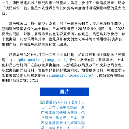
一生。澳門郵電亦以「澳門科學一號衛星」為題，發行了一套兩枚郵票，紀念
「澳門科學一號」衛星作為世界首顆低傾角高精度地球磁場測量衛星的重大成
就。
澳洲郵政以「原生蘭花」為題，發行一套三枚郵票，展示三種原生蘭花，
彰顯澳洲豐富多樣的本土植物。日本郵政發行「2025春天的問候」及「2025
夏天的問候」郵票，展現春天的色彩及夏天活力的氣息。馬恩島郵政發行一套
十枚郵票，紀念馬恩島其中一位最具影響力的文化泰斗阿奇博爾德‧諾克斯的一
生和作品，亦映現馬恩島豐富的文化遺產。
精選集郵品將於七月二十二日上午九時起，於香港郵政網上購物坊「郵購
網」（
shopthrupost.hongkongpost.hk
）發售，數量有限，售罄即止。上述
集郵品亦會於同日在郵政總局郵趣廊、尖沙咀郵政局及沙田中央郵政局發售。
各款郵品的詳細資料、售價和銷售限額載於附錄。如需更多資料，可瀏覽香港
郵政郵票策劃及拓展處網頁（
stamps.hongkongpost.hk
），或致電香港郵政
集郵組熱線2785 5711。
圖片