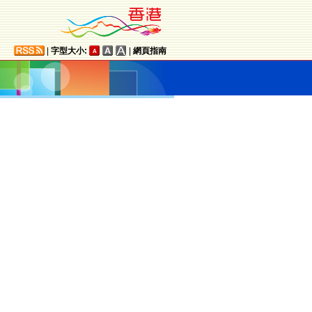
|
字型大小:
|
網頁指南