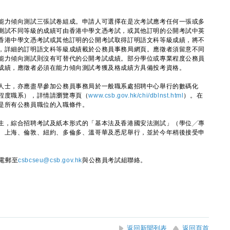
力傾向測試三張試卷組成。申請人可選擇在是次考試應考任何一張或多
測試不同等級的成績可由香港中學文憑考試，或其他訂明的公開考試中英
香港中學文憑考試或其他訂明的公開考試取得訂明語文科等級成績，將不
，詳細的訂明語文科等級成績載於公務員事務局網頁。應徵者須留意不同
能力傾向測試則沒有可替代的公開考試成績。部分學位或專業程度公務員
成績，應徵者必須在能力傾向測試考獲及格成績方具備投考資格。
士，亦應盡早參加公務員事務局於一般職系處招聘中心舉行的數碼化
程度職系），詳情請瀏覽專頁（
www.csb.gov.hk/chi/dblnst.html
）。在
是所有公務員職位的入職條件。
，綜合招聘考試及紙本形式的「基本法及香港國安法測試」（學位╱專
、上海、倫敦、紐約、多倫多、溫哥華及悉尼舉行，並於今年稍後接受申
或電郵至
csbcseu@csb.gov.hk
與公務員考試組聯絡。
返回新聞列表
返回頁首