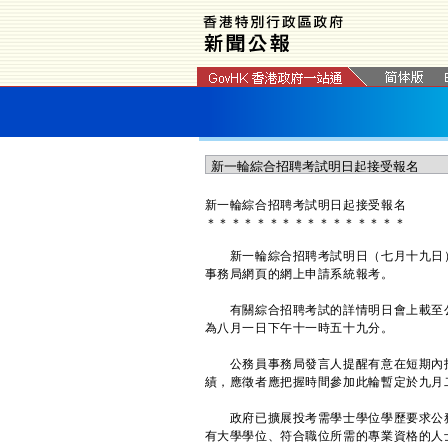
​新一輪綜合招聘考試明日起接受報名
＊
＊
＊
＊
＊
＊
＊
＊
＊
＊
＊
＊
＊
＊
＊
＊
新一輪綜合招聘考試明日（七月十九日）
事務局網頁的網上申請系統報考。
有關綜合招聘考試的詳情明日會上載至
為八月一日下午十一時五十九分。
公務員事務局發言人提醒有意在短期內投
績，應徵者應把握時間參加此輪暫定於九月
政府已擴展投考需學士學位學歷要求公務
有大學學位、符合職位所需的專業資格的人