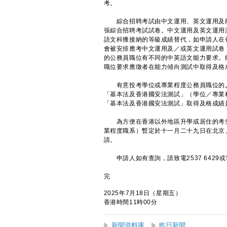
考。
綜合招聘考試由中文運用、英文運用及能
張綜合招聘考試試卷。中文運用及英文運用
語文科獲接納的等級成績替代，如申請人在
會被安排應考中文運用及／或英文運用試卷
的公務員職位有不同的中英語文能力要求。
職位要求應徵者在能力傾向測試中取得及格
有意投考學位或專業程度公務員職位的人
「基本法及香港國安法測試」（學位／專業
「基本法及香港國安法測試」取得及格成績
為方便在香港以外地區升學或居住的考生
業程度職系）暫定於十一月二十九日在北京
請。
申請人如有查詢，請致電2537 6429
完
2025年7月18日（星期五）
香港時間11時00分
新聞資料庫
昨日新聞