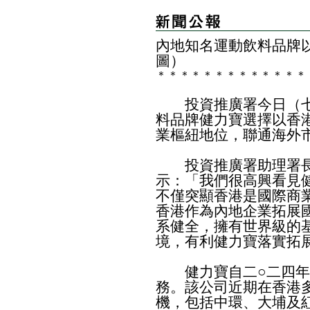
內地知名運動飲料品牌
圖）
＊
＊
＊
＊
＊
＊
＊
＊
＊
＊
＊
＊
＊
​投資推廣署今日（七
料品牌健力寶選擇以香
業樞紐地位，聯通海外
投資推廣署助理署長
示：「我們很高興看見
不僅突顯香港是國際商
香港作為內地企業拓展
系健全，擁有世界級的
境，有利健力寶落實拓
健力寶自二○二四年
務。該公司近期在香港
機，包括中環、大埔及