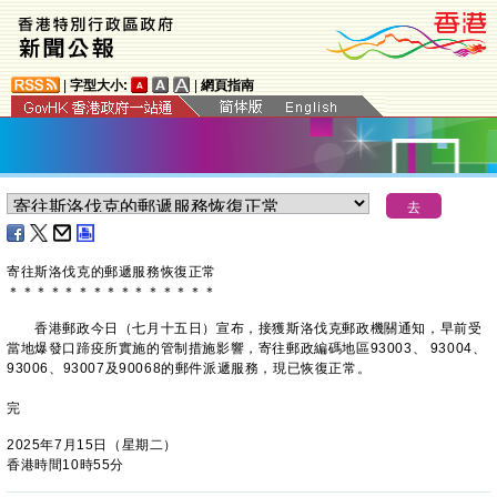
|
字型大小:
|
網頁指南
寄往斯洛伐克的郵遞服務恢復正常
＊
＊
＊
＊
＊
＊
＊
＊
＊
＊
＊
＊
＊
＊
＊
​香港郵政今日（七月十五日）宣布，接獲斯洛伐克郵政機關通知，早前受
當地爆發口蹄疫所實施的管制措施影響，寄往郵政編碼地區93003、 93004、
93006、93007及90068的郵件派遞服務，現已恢復正常。
完
2025年7月15日（星期二）
香港時間10時55分