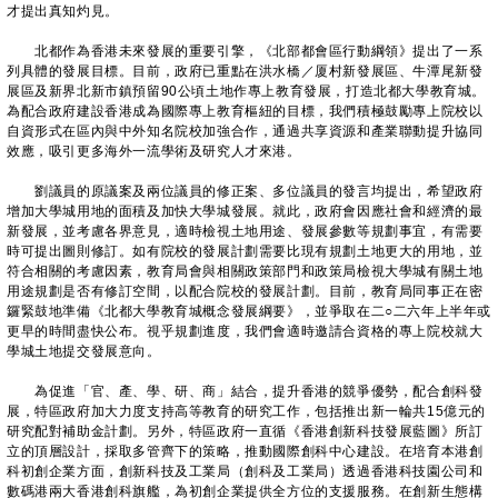
才提出真知灼見。
北都作為香港未來發展的重要引擎，《北部都會區行動綱領》提出了一系
列具體的發展目標。目前，政府已重點在洪水橋／厦村新發展區、牛潭尾新發
展區及新界北新市鎮預留90公頃土地作專上教育發展，打造北都大學教育城。
為配合政府建設香港成為國際專上教育樞紐的目標，我們積極鼓勵專上院校以
自資形式在區內與中外知名院校加強合作，通過共享資源和產業聯動提升協同
效應，吸引更多海外一流學術及研究人才來港。
劉議員的原議案及兩位議員的修正案、多位議員的發言均提出，希望政府
增加大學城用地的面積及加快大學城發展。就此，政府會因應社會和經濟的最
新發展，並考慮各界意見，適時檢視土地用途、發展參數等規劃事宜，有需要
時可提出圖則修訂。如有院校的發展計劃需要比現有規劃土地更大的用地，並
符合相關的考慮因素，教育局會與相關政策部門和政策局檢視大學城有關土地
用途規劃是否有修訂空間，以配合院校的發展計劃。目前，教育局同事正在密
鑼緊鼓地準備《北都大學教育城概念發展綱要》，並爭取在二○二六年上半年或
更早的時間盡快公布。視乎規劃進度，我們會適時邀請合資格的專上院校就大
學城土地提交發展意向。
為促進「官、產、學、研、商」結合，提升香港的競爭優勢，配合創科發
展，特區政府加大力度支持高等教育的研究工作，包括推出新一輪共15億元的
研究配對補助金計劃。另外，特區政府一直循《香港創新科技發展藍圖》所訂
立的頂層設計，採取多管齊下的策略，推動國際創科中心建設。在培育本港創
科初創企業方面，創新科技及工業局（創科及工業局）透過香港科技園公司和
數碼港兩大香港創科旗艦，為初創企業提供全方位的支援服務。在創新生態構