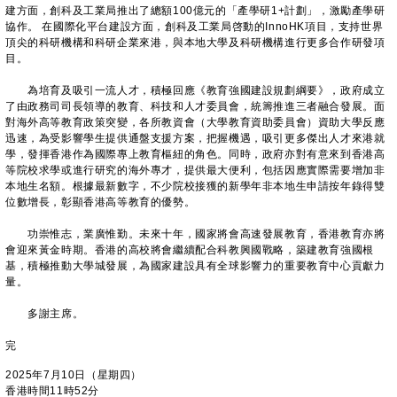
建方面，創科及工業局推出了總額100億元的「產學研1+計劃」，激勵產學研
協作。 在國際化平台建設方面，創科及工業局啓動的InnoHK項目，支持世界
頂尖的科研機構和科研企業來港，與本地大學及科研機構進行更多合作研發項
目。
為培育及吸引一流人才，積極回應《教育強國建設規劃綱要》，政府成立
了由政務司司長領導的教育、科技和人才委員會，統籌推進三者融合發展。面
對海外高等教育政策突變，各所教資會（大學教育資助委員會）資助大學反應
迅速，為受影響學生提供通盤支援方案，把握機遇，吸引更多傑出人才來港就
學，發揮香港作為國際專上教育樞紐的角色。同時，政府亦對有意來到香港高
等院校求學或進行研究的海外專才，提供最大便利，包括因應實際需要增加非
本地生名額。根據最新數字，不少院校接獲的新學年非本地生申請按年錄得雙
位數增長，彰顯香港高等教育的優勢。
功崇惟志，業廣惟勤。未來十年，國家將會高速發展教育，香港教育亦將
會迎來黃金時期。香港的高校將會繼續配合科教興國戰略，築建教育強國根
基，積極推動大學城發展，為國家建設具有全球影響力的重要教育中心貢獻力
量。
多謝主席。
完
2025年7月10日（星期四）
香港時間11時52分