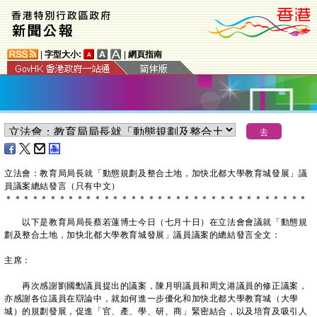
|
字型大小:
|
網頁指南
立法會：教育局局長就「動態規劃及整合土地，加快北都大學教育城發展」議
員議案總結發言（只有中文）
＊
＊
＊
＊
＊
＊
＊
＊
＊
＊
＊
＊
＊
＊
＊
＊
＊
＊
＊
＊
＊
＊
＊
＊
＊
＊
＊
＊
＊
＊
＊
＊
＊
＊
以下是教育局局長蔡若蓮博士今日（七月十日）在立法會會議就「動態規
劃及整合土地，加快北都大學教育城發展」議員議案的總結發言全文：
主席：
再次感謝劉國勳議員提出的議案，陳月明議員和周文港議員的修正議案，
亦感謝各位議員在辯論中，就如何進一步優化和加快北都大學教育城（大學
城）的規劃發展，促進「官、產、學、研、商」緊密結合，以及培育及吸引人