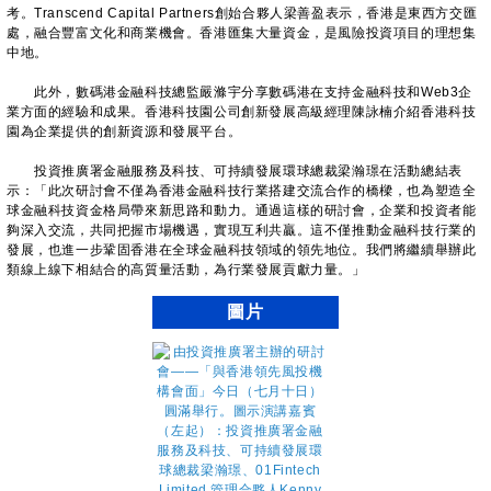
考。Transcend Capital Partners創始合夥人梁善盈表示，香港是東西方交匯
處，融合豐富文化和商業機會。香港匯集大量資金，是風險投資項目的理想集
中地。
此外，數碼港金融科技總監嚴滌宇分享數碼港在支持金融科技和Web3企
業方面的經驗和成果。香港科技園公司創新發展高級經理陳詠楠介紹香港科技
園為企業提供的創新資源和發展平台。
投資推廣署金融服務及科技、可持續發展環球總裁梁瀚璟在活動總結表
示：「此次研討會不僅為香港金融科技行業搭建交流合作的橋樑，也為塑造全
球金融科技資金格局帶來新思路和動力。通過這樣的研討會，企業和投資者能
夠深入交流，共同把握市場機遇，實現互利共贏。這不僅推動金融科技行業的
發展，也進一步鞏固香港在全球金融科技領域的領先地位。我們將繼續舉辦此
類線上線下相結合的高質量活動，為行業發展貢獻力量。」
圖片