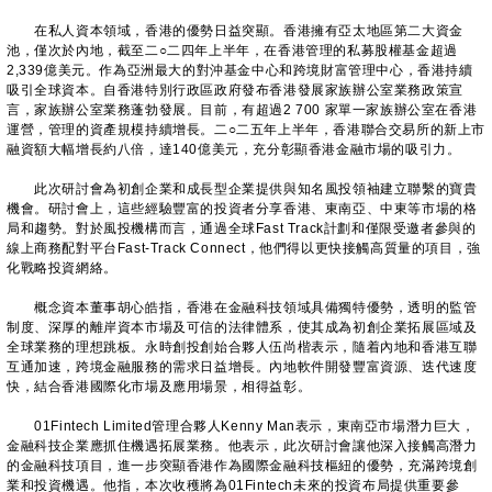
在私人資本領域，香港的優勢日益突顯。香港擁有亞太地區第二大資金
池，僅次於內地，截至二○二四年上半年，在香港管理的私募股權基金超過
2,339億美元。作為亞洲最大的對沖基金中心和跨境財富管理中心，香港持續
吸引全球資本。自香港特別行政區政府發布香港發展家族辦公室業務政策宣
言，家族辦公室業務蓬勃發展。目前，有超過2 700 家單一家族辦公室在香港
運營，管理的資產規模持續增長。二○二五年上半年，香港聯合交易所的新上市
融資額大幅增長約八倍，達140億美元，充分彰顯香港金融市場的吸引力。
此次研討會為初創企業和成長型企業提供與知名風投領袖建立聯繫的寶貴
機會。研討會上，這些經驗豐富的投資者分享香港、東南亞、中東等市場的格
局和趨勢。對於風投機構而言，通過全球Fast Track計劃和僅限受邀者參與的
線上商務配對平台Fast-Track Connect，他們得以更快接觸高質量的項目，強
化戰略投資網絡。
概念資本董事胡心皓指，香港在金融科技領域具備獨特優勢，透明的監管
制度、深厚的離岸資本市場及可信的法律體系，使其成為初創企業拓展區域及
全球業務的理想跳板。永時創投創始合夥人伍尚楷表示，隨着內地和香港互聯
互通加速，跨境金融服務的需求日益增長。內地軟件開發豐富資源、迭代速度
快，結合香港國際化市場及應用場景，相得益彰。
01Fintech Limited管理合夥人Kenny Man表示，東南亞市場潛力巨大，
金融科技企業應抓住機遇拓展業務。他表示，此次研討會讓他深入接觸高潛力
的金融科技項目，進一步突顯香港作為國際金融科技樞紐的優勢，充滿跨境創
業和投資機遇。他指，本次收穫將為01Fintech未來的投資布局提供重要參