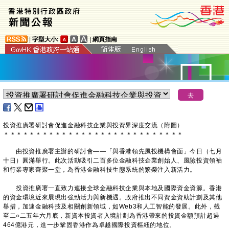
|
字型大小:
|
網頁指南
投資推廣署研討會促進金融科技企業與投資界深度交流（附圖）
＊
＊
＊
＊
＊
＊
＊
＊
＊
＊
＊
＊
＊
＊
＊
＊
＊
＊
＊
＊
＊
＊
＊
＊
＊
＊
＊
＊
由投資推廣署主辦的研討會——「與香港領先風投機構會面」今日（七月
十日）圓滿舉行。此次活動吸引二百多位金融科技企業創始人、風險投資領袖
和行業專家齊聚一堂，為香港金融科技生態系統的繁榮注入新活力。
投資推廣署一直致力連接全球金融科技企業與本地及國際資金資源。香港
的資金環境近來展現出強勁活力與新機遇。政府推出不同資金資助計劃及其他
舉措，加速金融科技及相關創新領域，如Web3和人工智能的發展。此外，截
至二○二五年六月底，新資本投資者入境計劃為香港帶來的投資金額預計超過
464億港元，進一步鞏固香港作為卓越國際投資樞紐的地位。