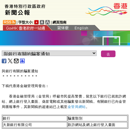
|
字型大小:
|
網頁指南
與銀行有關的騙案通知
＊
＊
＊
＊
＊
＊
＊
＊
＊
＊
下稿代香港金融管理局發出︰
香港金融管理局（金管局）呼籲市民提高警覺，留意以下銀行已就欺詐網
站、網上銀行登入畫面、偽冒電郵或其他騙案發出新聞稿。有關銀行已向金管
局匯報事件，其新聞稿的超連結已上載至
金管局網站
。
銀行
騙案類別
大新銀行有限公司
欺詐網站及網上銀行登入畫面