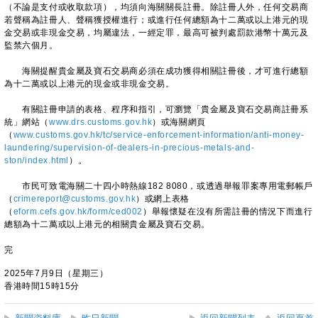
（不論是支付或收取款項），均須向海關關長註冊。除註冊人外，任何交易商
若聲稱為註冊人、聲稱獲授權進行；或進行任何總額為十二萬或以上港元的現
金交易或非現金交易，均屬違法，一經定罪，最高可被判處罰款港幣十萬元及
監禁六個月。
海關提醒貴金屬及寶石交易商必須在成功獲得相關註冊後，才可進行總額
為十二萬或以上港元的現金或非現金交易。
有關註冊申請的表格、程序和指引，可瀏覽「貴金屬及寶石交易商註冊系
統」網站（
www.drs.customs.gov.hk
）或海關網頁
（
www.customs.gov.hk/tc/service-enforcement-information/anti-money-
laundering/supervision-of-dealers-in-precious-metals-and-
ston/index.html
）。
市民可致電海關二十四小時熱線182 8080，或透過舉報罪案專用電郵帳戶
（
crimereport@customs.gov.hk
）或網上表格
（
eform.cefs.gov.hk/form/ced002
）舉報懷疑在沒有所需註冊的情況下而進行
總額為十二萬或以上港元的相關貴金屬及寶石交易。
完
2025年7月9日（星期三）
香港時間15時15分