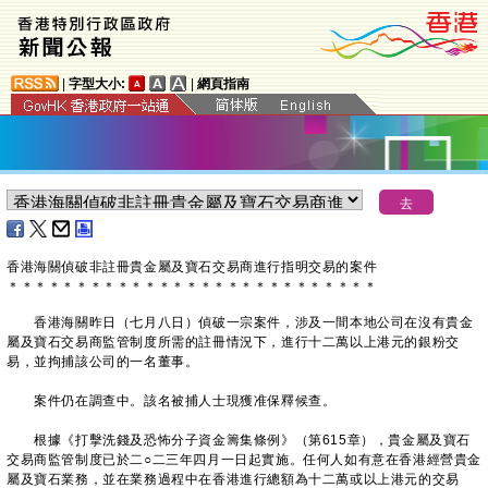
|
字型大小:
|
網頁指南
​香港海關偵破非註冊貴金屬及寶石交易商進行指明交易的案件
＊
＊
＊
＊
＊
＊
＊
＊
＊
＊
＊
＊
＊
＊
＊
＊
＊
＊
＊
＊
＊
＊
＊
＊
＊
＊
＊
香港海關昨日（七月八日）偵破一宗案件，涉及一間本地公司在沒有貴金
屬及寶石交易商監管制度所需的註冊情況下，進行十二萬以上港元的銀粉交
易，並拘捕該公司的一名董事。
案件仍在調查中。該名被捕人士現獲准保釋候查。
根據《打擊洗錢及恐怖分子資金籌集條例》（第615章），貴金屬及寶石
交易商監管制度已於二○二三年四月一日起實施。任何人如有意在香港經營貴金
屬及寶石業務，並在業務過程中在香港進行總額為十二萬或以上港元的交易