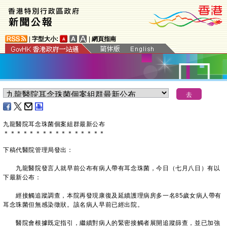
|
字型大小:
|
網頁指南
九龍醫院耳念珠菌個案組群最新公布
＊
＊
＊
＊
＊
＊
＊
＊
＊
＊
＊
＊
＊
＊
＊
＊
下稿代醫院管理局發出：
九龍醫院發言人就早前公布有病人帶有耳念珠菌，今日（七月八日）有以
下最新公布：
經接觸追蹤調查，本院再發現康復及延續護理病房多一名85歲女病人帶有
耳念珠菌但無感染徵狀。該名病人早前已經出院。
醫院會根據既定指引，繼續對病人的緊密接觸者展開追蹤篩查，並已加強