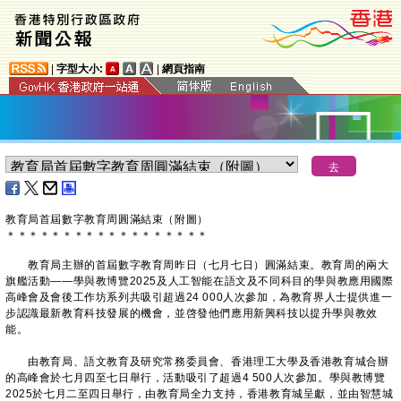
|
字型大小:
|
網頁指南
教育局首屆數字教育周圓滿結束（附圖）
＊
＊
＊
＊
＊
＊
＊
＊
＊
＊
＊
＊
＊
＊
＊
＊
＊
＊
教育局主辦的首屆數字教育周昨日（七月七日）圓滿結束。教育周的兩大
旗艦活動——學與教博覽2025及人工智能在語文及不同科目的學與教應用國際
高峰會及會後工作坊系列共吸引超過24 000人次參加，為教育界人士提供進一
步認識最新教育科技發展的機會，並啓發他們應用新興科技以提升學與教效
能。
由教育局、語文教育及研究常務委員會、香港理工大學及香港教育城合辦
的高峰會於七月四至七日舉行，活動吸引了超過4 500人次參加。學與教博覽
2025於七月二至四日舉行，由教育局全力支持，香港教育城呈獻，並由智慧城