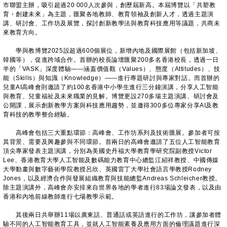
市聯盟主辦，吸引超過20 000人次參與，創歷屆新高。本屆博覽以「共塑教
育・創建未來」為主題，匯聚各地教師、教育領袖及創新人才，透過主題演
講、研討會、工作坊及展覽，探討創新教學法與教育科技應用等議題，共商未
來教育方向。
學與教博覽2025設超過600個展位，新增內地及國際展館（包括新加坡、
韓國等），促進跨域合作。首辦的校長論壇匯聚200多名香港校長，透過一日
半的「VASK」深度體驗——涵蓋價值觀（Values）、態度（Attitudes）、技
能（Skills）與知識（Knowledge）——進行專題研討與專家對話。而首辦的
兒童AI高峰會則邀請了約100名香港中小學生進行三分鐘演講，分享人工智能
與教育、兒童福祉及未來職業的見解。博覽更設270多場主題演講、研討會及
公開課，展示創新教學方案與科技應用趨勢，並邀得300多位專家分享AI及教
育科技的教學整合經驗。
高峰會包括三大重點環節：高峰會、工作坊系列及技術匯展。參加者可按
其背景、需要及興趣參與不同環節。首兩日的高峰會邀請了五位人工智能教育
頂尖專家發表主題演講，分別為美國史丹福大學教育學研究院副教授Victor
Lee、香港教育大學人工智能及數碼能力教育中心總監江紹祥教授、中國傳媒
大學動畫與數字藝術學院教授呂欣、英國雷丁大學社會語言學教授Rodney
Jones，以及經濟合作與發展組織教育與技能總監Andreas Schleicher教授。
除主題演講外，高峰會亦安排來自世界各地的學者進行83場論文發表，以及由
香港和內地前線教師進行七場教學示範。
其後兩日共舉辦11場以廣東話、普通話或英語進行的工作坊，讓參加者體
驗不同的人工智能教育工具，並就人工智能素養及應用方面的倫理議題進行深