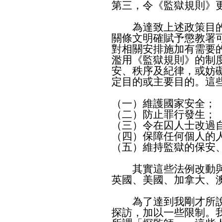
第三，令《監獄規則》
為達致上述政策目的
關條文明確賦予懲教署
對相關安排施加有需要
濫用《監獄規則》的制
安、秩序及紀律，或妨
定目的或主要目的。這
（一）維護國家安全；
（二）防止罪行發生；
（三）令在囚人士改過
（四）保障任何個人的
（五）維持監獄的保安
其實這些法例改動與
英國、美國、加拿大、
為了達到我剛才所說
探訪，加以一些限制。