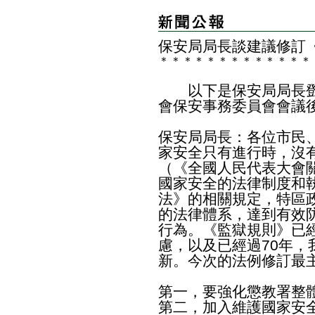
​保安局局長談建議修訂
＊
＊
＊
＊
＊
＊
＊
＊
＊
＊
＊
＊
＊
以下是保安局局長鄧
會保安事務委員會會議
保安局局長：各位市民
家安全只有進行時，沒有
（《全國人民代表大會
國家安全的法律制度和
法》的相關規定，特區
的法律體系，達到有效
行為。《監獄規則》已
慮，以及已經過70年
新。今次的法例修訂最
第一，要強化懲教署整
第二，加入維護國家安