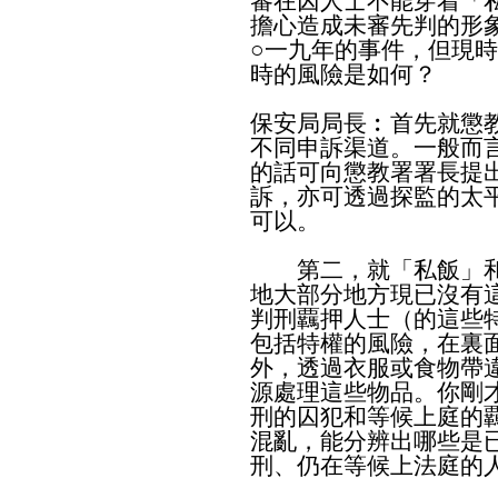
審在囚人士不能穿着「
擔心造成未審先判的形
○一九年的事件，但現
時的風險是如何？
保安局局長︰首先就懲
不同申訴渠道。一般而
的話可向懲教署署長提
訴，亦可透過探監的太
可以。
第二，就「私飯」和
地大部分地方現已沒有
判刑覊押人士（的這些
包括特權的風險，在裏
外，透過衣服或食物帶
源處理這些物品。你剛
刑的囚犯和等候上庭的
混亂，能分辨出哪些是
刑、仍在等候上法庭的