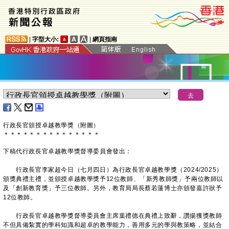
|
字型大小:
|
網頁指南
行政長官頒授卓越教學獎（附圖）
＊
＊
＊
＊
＊
＊
＊
＊
＊
＊
＊
＊
＊
＊
＊
下稿代行政長官卓越教學獎督導委員會發出：
行政長官李家超今日（七月四日）為行政長官卓越教學獎（2024/2025）
頒獎典禮主禮，並頒授卓越教學獎予12位教師、「新秀教師獎」予兩位教師以
及「創新教育獎」予三位教師。另外，教育局局長蔡若蓮博士亦頒發嘉許狀予
12位教師。
行政長官卓越教學獎督導委員會主席葉禮德在典禮上致辭，讚揚獲獎教師
不但具備紮實的學科知識和超卓的教學能力，善用多元的學與教策略，並結合