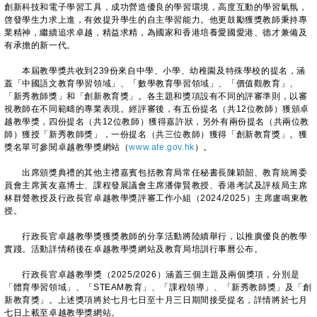
創新科技和電子學習工具，成功營造優良的學習環境，高度互動的學習氣氛，
啓發學生力求上進，有效提升學生的自主學習能力。他更鼓勵獲獎教師秉持專
業精神，繼續追求卓越，精益求精，為國家和香港培養愛國愛港、德才兼備及
有承擔的新一代。
本屆教學獎共收到239份來自中學、小學、幼稚園及特殊學校的提名，涵
蓋「中國語文教育學習領域」、「數學教育學習領域」、「價值觀教育」、
「新秀教師獎」和「創新教育獎」。各主題和獎項設有不同的評審準則，以審
視教師在不同範疇的專業表現。經評審後，有五份提名（共12位教師）獲頒卓
越教學獎，四份提名（共12位教師）獲得嘉許狀，另外有兩份提名（共兩位教
師）獲授「新秀教師獎」，一份提名（共三位教師）獲得「創新教育獎」。獲
獎名單可參閱卓越教學獎網站（
www.ate.gov.hk
）。
出席頒獎典禮的其他主禮嘉賓包括教育局常任秘書長陳穎韶、教育統籌委
員會主席黃友嘉博士、課程發展議會主席潘偉賢教授、香港考試及評核局主席
林群聲教授及行政長官卓越教學獎評審工作小組（2024/2025）主席盧鳴東教
授。
行政長官卓越教學獎獲獎教師的分享活動將陸續舉行，以推廣優良的教學
實踐。活動詳情稍後在卓越教學獎網站及教育局培訓行事曆公布。
行政長官卓越教學獎（2025/2026）涵蓋三個主題及兩個獎項，分別是
「體育學習領域」、「STEAM教育」、「課程領導」、「新秀教師獎」及「創
新教育獎」。上述獎項將於七月七日至十月三日期間接受提名，詳情將於七月
七日上載至卓越教學獎網站。