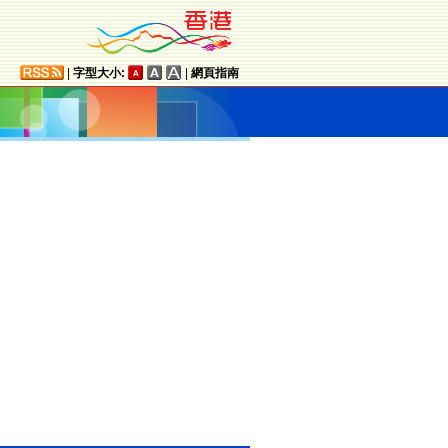
|
字型大小:
|
網頁指南