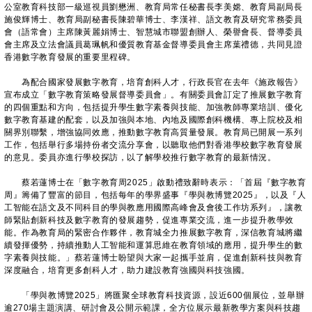
公室教育科技部一級巡視員劉懋洲、教育局常任秘書長李美嫦、教育局副局長
施俊輝博士、教育局副秘書長陳碧華博士、李漢祥、語文教育及研究常務委員
會（語常會）主席陳黃麗娟博士、智慧城市聯盟創辦人、榮譽會長、督導委員
會主席及立法會議員葛珮帆和優質教育基金督導委員會主席葉禮德，共同見證
香港數字教育發展的重要里程碑。
為配合國家發展數字教育，培育創科人才，行政長官在去年《施政報告》
宣布成立「數字教育策略發展督導委員會」。有關委員會訂定了推展數字教育
的四個重點和方向，包括提升學生數字素養與技能、加強教師專業培訓、優化
數字教育基建的配套，以及加強與本地、內地及國際創科機構、專上院校及相
關界別聯繫，增強協同效應，推動數字教育高質量發展。教育局已開展一系列
工作，包括舉行多場持份者交流分享會，以聽取他們對香港學校數字教育發展
的意見。委員亦進行學校探訪，以了解學校推行數字教育的最新情況。
蔡若蓮博士在「數字教育周2025」啟動禮致辭時表示：「首屆『數字教育
周』籌備了豐富的節目，包括每年的學界盛事『學與教博覽2025』，以及『人
工智能在語文及不同科目的學與教應用國際高峰會及會後工作坊系列』，讓教
師緊貼創新科技及數字教育的發展趨勢，促進專業交流，進一步提升教學效
能。作為教育局的緊密合作夥伴，教育城全力推展數字教育，深信教育城將繼
續發揮優勢，持續推動人工智能和運算思維在教育領域的應用，提升學生的數
字素養與技能。」蔡若蓮博士盼望與大家一起攜手並肩，促進創新科技與教育
深度融合，培育更多創科人才，助力建設教育強國與科技強國。
「學與教博覽2025」將匯聚全球教育科技資源，設近600個展位，並舉辦
逾270場主題演講、研討會及公開示範課，全方位展示最新教學方案與科技趨