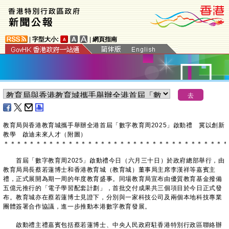
|
字型大小:
|
網頁指南
教育局與香港教育城攜手舉辦全港首屆「數字教育周2025」啟動禮 冀以創新
教學 啟迪未來人才（附圖）
＊
＊
＊
＊
＊
＊
＊
＊
＊
＊
＊
＊
＊
＊
＊
＊
＊
＊
＊
＊
＊
＊
＊
＊
＊
＊
＊
＊
＊
＊
＊
＊
＊
＊
＊
首屆「數字教育周2025」啟動禮今日（六月三十日）於政府總部舉行，由
教育局局長蔡若蓮博士和香港教育城（教育城）董事局主席李漢祥等嘉賓主
禮，正式展開為期一周的年度教育盛事。同場教育局宣布由優質教育基金撥備
五億元推行的「電子學習配套計劃」，首批交付成果共三個項目於今日正式發
布。教育城亦在蔡若蓮博士見證下，分別與一家科技公司及兩個本地科技專業
團體簽署合作協議，進一步推動本港數字教育發展。
啟動禮主禮嘉賓包括蔡若蓮博士、中央人民政府駐香港特別行政區聯絡辦