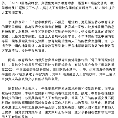
勢。「AIinLT國際高峰會」則雲集海內外教育專家，透過100場論文發表、教
學示範及11場深度工作坊，探討人工智能於各學科的實踐應用，助力師生提升
人工智能素養。
李漢祥表示：「『數字教育周』不僅是一場活動，更是塑造香港教育未來
的重要里程碑。作為政府全資擁有的機構，教育城一直致力於推進香港的信息
科技教育，為教師、學生和家長提供互動的學習平台，並提供多元化的資源和
支援，以提升教學效能、促進全人發展和終身學習。今年博覽新增設中國內地
專區、國際展館及創科交流圈，教育城期望能將人工智能教育生態圈，進一步
擴充至中國內地及海外，為香港教育界呈獻世界各地最新穎和有效的創新教育
方案及產品，提升學與教質量。」
同場，教育局宣布由優質教育基金撥備五億港元推行的「電子學習配套計
劃」，首批交付成果共三個項目於今日正式發布，有關方案亦會於「學與教博
覽2025」中展出供師生親身體驗。該計劃為全港中、小學、幼稚園及特殊教育
學生提供22項創新電子學習方案，其中18項更融合人工智能技術。其中三位項
目負責人為嘉賓簡介項目的功能和願景。
陳黃麗娟博士表示：「學生要能有序和適當地善用和控制新科技，而非反
被新科技控制，學校與教師的引導扮演着很重要角色。故此，教育界在擁抱創
新科技的同時，亦要具備善用人工智能的素養。首屆『人工智能在語文及不同
科目的學與教應用國際高峰會及會後工作坊系列』由教育局、語常會、教育城
及香港理工大學英文及傳意學系合辦，旨在為教師、研究人員和教育界其他人
士提供一個寶貴的實踐平台，讓大家可互相學習，並分享各自在教育領域中運
用人工智能的見解。」