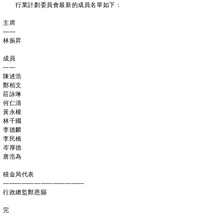
行業計劃委員會最新的成員名單如下：
主席
——
林振昇
成員
——
陳述浩
鄭栢文
莊詠琳
何仁清
黃永權
林千國
李德麟
李民橋
岑厚德
唐浩為
積金局代表
—————————————
行政總監鄭恩賜
完