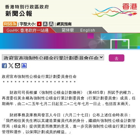
|
字型大小:
|
網頁指南
政府宣布強制性公積金行業計劃委員會任命
＊
＊
＊
＊
＊
＊
＊
＊
＊
＊
＊
＊
＊
＊
＊
＊
＊
＊
＊
財政司司長根據《強制性公積金計劃條例》（第485章）所賦予的權力，
再度委任黃永權為強制性公積金行業計劃委員會（行業計劃委員會）成員，任
期兩年，由二○二五年七月二日起至二○二七年七月一日止，包括首末兩天。
財經事務及庫務局發言人今日（六月二十七日）公布上述任命時表示：
「我們相信黃先生將以其建造業僱員代表的身分，繼續向強制性公積金計劃管
理局（積金局）提供寶貴而務實的意見，進一步完善強制性公積金行業計劃的
管理和運作，以保障計劃成員的權益。」