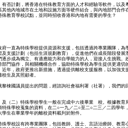
）有否計劃，將香港在特殊教育方面的人才和經驗等軟件，以及
區其他內地城市在土地和設施方面等硬件結合，與內地部門合作
特殊教育學校試點，並同時招收香港和內地有需要的學生？
︰
：
一直為特殊學校提供資源和支援，包括透過跨專業團隊，為
習及支援計劃（包括生涯規劃教育），促進他們在成長階段發展
們逐步成為獨立、有適應能力和自學能力的人，迎接人生挑戰。
跨部門協作，與相關機構合作，協助特殊學校為學生提供更適切
。近年，政府更推出新措施，透過提供離校支援服務，以加強支
離校生及其照顧者。
棟國議員提出的問題，經諮詢社會福利署（社署），我們的
）及（二）特殊學校學生一般在完成中六後畢業離校。根據教育
類特殊學校蒐集的資料，在二○一九／二○至二○二三／二四學年
六學生在畢業學年的離校資料載列於附件。
學校設有跨專業團隊，包括教師、護士、言語治療師、教育