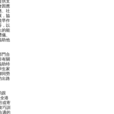
提供支
會因應
緒、社
展，協
盡早作
等，以
生的能
禮儀、
協助他
部門合
排有關
協助特
學生家
聯同勞
的出路
的跟
在全港
月或寄
技巧訓
合適的