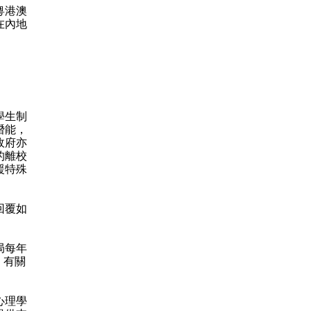
粵港澳
在內地
學生制
潛能，
政府亦
的離校
援特殊
回覆如
局每年
，有關
心理學