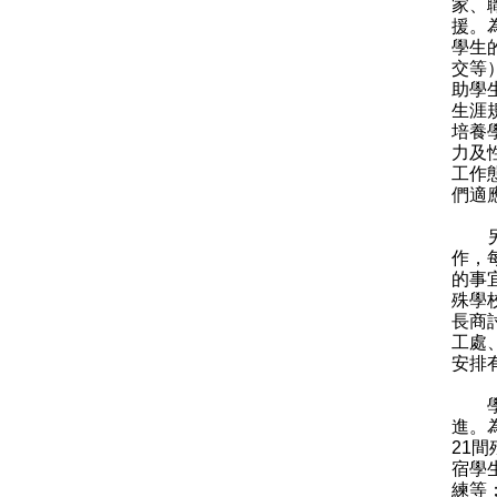
家、
援。
學生
交等
助學
生涯
培養
力及
工作
們適
另一
作，
的事
殊學
長商
工處
安排
學生
進。
21
宿學
練等