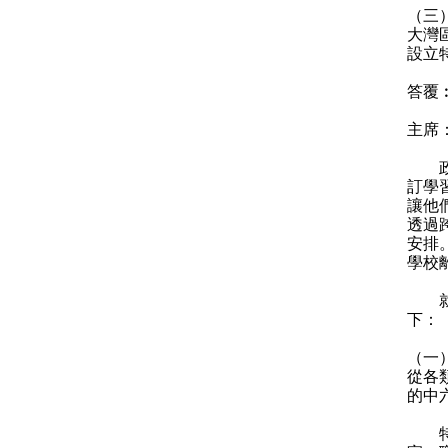
（三
大灣
設立
答覆
主席
政府
訂學
讓他
透過
安排
學校
就黎
下：
（一
從各
的中
特殊