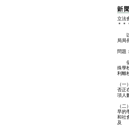
立法
＊
＊
以下
局局
問題
儘管
殊學
利離
（一
否正
項人
（二
早的
和社
及