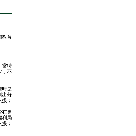
和教育
，當特
少，不
現時是
列出分
支援；
否在更
福利局
支援；