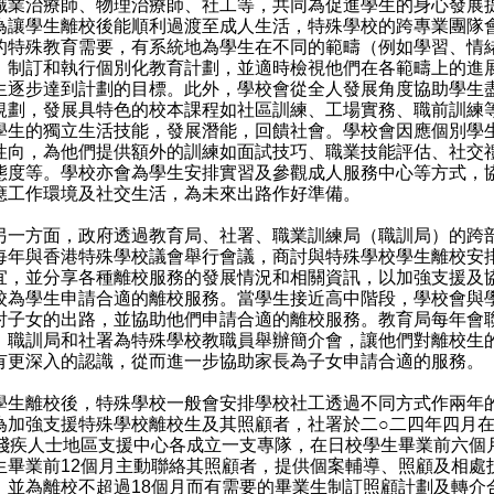
職業治療師、物理治療師、社工等，共同為促進學生的身心發展
為讓學生離校後能順利過渡至成人生活，特殊學校的跨專業團隊
的特殊教育需要，有系統地為學生在不同的範疇（例如學習、情
）制訂和執行個別化教育計劃，並適時檢視他們在各範疇上的進
生逐步達到計劃的目標。此外，學校會從全人發展角度協助學生
規劃，發展具特色的校本課程如社區訓練、工場實務、職前訓練
學生的獨立生活技能，發展潛能，回饋社會。學校會因應個別學
性向，為他們提供額外的訓練如面試技巧、職業技能評估、社交
態度等。學校亦會為學生安排實習及參觀成人服務中心等方式，
應工作環境及社交生活，為未來出路作好準備。
方面，政府透過教育局、社署、職業訓練局（職訓局）的跨
每年與香港特殊學校議會舉行會議，商討與特殊學校學生離校安
宜，並分享各種離校服務的發展情況和相關資訊，以加強支援及
校為學生申請合適的離校服務。當學生接近高中階段，學校會與
討子女的出路，並協助他們申請合適的離校服務。教育局每年會
、職訓局和社署為特殊學校教職員舉辦簡介會，讓他們對離校生
有更深入的認識，從而進一步協助家長為子女申請合適的服務。
離校後，特殊學校一般會安排學校社工透過不同方式作兩年
為加強支援特殊學校離校生及其照顧者，社署於二○二四年四月
間殘疾人士地區支援中心各成立一支專隊，在日校學生畢業前六個
生畢業前12個月主動聯絡其照顧者，提供個案輔導、照顧及相處
；並為離校不超過18個月而有需要的畢業生制訂照顧計劃及轉介