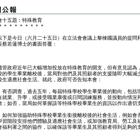
會十五題︰特殊教育
＊
＊
＊
＊
＊
＊
＊
＊
＊
是今日（六月二十五日）在立法會會議上黎棟國議員的提問
長蔡若蓮博士的書面答覆：
：
政府近年已大幅增加投放在特殊教育的開支，但有意見認為
校的學生畢業離校後，當局對他們及其照顧者的支援隨即大幅減
校生適應社會生活。就此，政府可否告知本會：
）有否調查，過去五年，每屆特殊學校學生畢業後的動向，包括
在就業、升學，或接受職業康復或日間訓練服務，並按動向情況
數；如否，當局如何掌握該等特殊學校畢業生的資訊以作出適切
）如何加強協助特殊學校畢業生銜接離校後的社會生活，例如會
學習階段安排他們體驗及適應社會生活，或加強教育局、勞工及
會福利署之間的協作，以確保該等畢業生及其照顧者得到足夠的