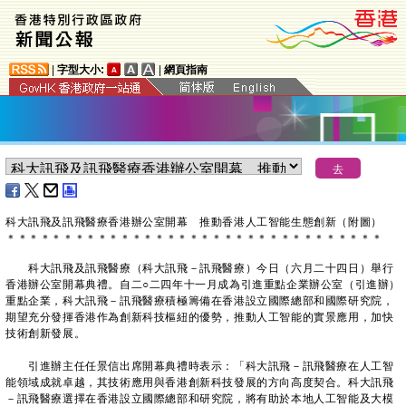
|
字型大小:
|
網頁指南
科大訊飛及訊飛醫療香港辦公室開幕 推動香港人工智能生態創新（附圖）
＊
＊
＊
＊
＊
＊
＊
＊
＊
＊
＊
＊
＊
＊
＊
＊
＊
＊
＊
＊
＊
＊
＊
＊
＊
＊
＊
＊
＊
＊
＊
＊
＊
科大訊飛及訊飛醫療（科大訊飛－訊飛醫療）今日（六月二十四日）舉行
香港辦公室開幕典禮。自二○二四年十一月成為引進重點企業辦公室（引進辦）
重點企業，科大訊飛－訊飛醫療積極籌備在香港設立國際總部和國際研究院，
期望充分發揮香港作為創新科技樞紐的優勢，推動人工智能的實景應用，加快
技術創新發展。
引進辦主任任景信出席開幕典禮時表示：「科大訊飛－訊飛醫療在人工智
能領域成就卓越，其技術應用與香港創新科技發展的方向高度契合。科大訊飛
－訊飛醫療選擇在香港設立國際總部和研究院，將有助於本地人工智能及大模