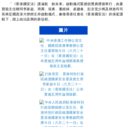
「《香港國安法》護遠航 創未來」啟動儀式緊接頒獎典禮後舉行，由夏
寶龍主任聯同李家超、周霽、張勇、董經緯、崔建春、彭京堂少將及律政司司
長林定國資深大律師主持啟動儀式，象徵香港社會在《香港國安法》的保駕護
航下，踏上由治及興的新征程。
圖片