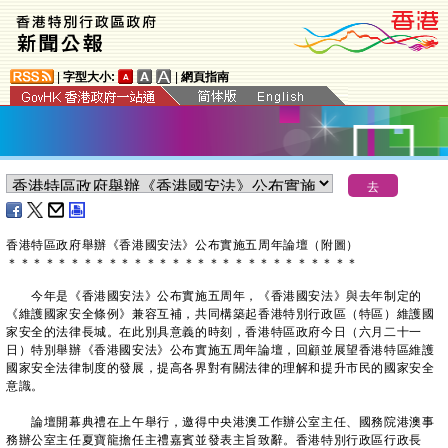
|
字型大小:
|
網頁指南
香港特區政府舉辦《香港國安法》公布實施五周年論壇（附圖）
＊
＊
＊
＊
＊
＊
＊
＊
＊
＊
＊
＊
＊
＊
＊
＊
＊
＊
＊
＊
＊
＊
＊
＊
＊
＊
＊
＊
今年是《香港國安法》公布實施五周年，《香港國安法》與去年制定的
《維護國家安全條例》兼容互補，共同構築起香港特別行政區（特區）維護國
家安全的法律長城。在此別具意義的時刻，香港特區政府今日（六月二十一
日）特別舉辦《香港國安法》公布實施五周年論壇，回顧並展望香港特區維護
國家安全法律制度的發展，提高各界對有關法律的理解和提升市民的國家安全
意識。
論壇開幕典禮在上午舉行，邀得中央港澳工作辦公室主任、國務院港澳事
務辦公室主任夏寶龍擔任主禮嘉賓並發表主旨致辭。香港特別行政區行政長