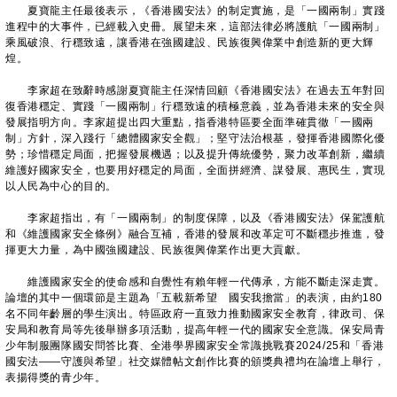
夏寶龍主任最後表示，《香港國安法》的制定實施，是「一國兩制」實踐
進程中的大事件，已經載入史冊。展望未來，這部法律必將護航「一國兩制」
乘風破浪、行穩致遠，讓香港在強國建設、民族復興偉業中創造新的更大輝
煌。
李家超在致辭時感謝夏寶龍主任深情回顧《香港國安法》在過去五年對回
復香港穩定、實踐「一國兩制」行穩致遠的積極意義，並為香港未來的安全與
發展指明方向。李家超提出四大重點，指香港特區要全面準確貫徹「一國兩
制」方針，深入踐行「總體國家安全觀」；堅守法治根基，發揮香港國際化優
勢；珍惜穩定局面，把握發展機遇；以及提升傳統優勢，聚力改革創新，繼續
維護好國家安全，也要用好穩定的局面，全面拼經濟、謀發展、惠民生，實現
以人民為中心的目的。
李家超指出，有「一國兩制」的制度保障，以及《香港國安法》保駕護航
和《維護國家安全條例》融合互補，香港的發展和改革定可不斷穩步推進，發
揮更大力量，為中國強國建設、民族復興偉業作出更大貢獻。
維護國家安全的使命感和自覺性有賴年輕一代傳承，方能不斷走深走實。
論壇的其中一個環節是主題為「五載新希望 國安我擔當」的表演，由約180
名不同年齡層的學生演出。特區政府一直致力推動國家安全教育，律政司、保
安局和教育局等先後舉辦多項活動，提高年輕一代的國家安全意識。保安局青
少年制服團隊國安問答比賽、全港學界國家安全常識挑戰賽2024/25和「香港
國安法——守護與希望」社交媒體帖文創作比賽的頒獎典禮均在論壇上舉行，
表揚得獎的青少年。