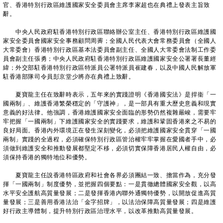
官、香港特別行政區維護國家安全委員會主席李家超也在典禮上發表主旨致
辭。
中央人民政府駐香港特別行政區聯絡辦公室主任、香港特別行政區維護國
家安全委員會國家安全事務顧問周霽；全國人民代表大會常務委員會（全國人
大常委會）香港特別行政區基本法委員會副主任、全國人大常委會法制工作委
員會副主任張勇；中央人民政府駐香港特別行政區維護國家安全公署署長董經
緯；外交部駐香港特別行政區特派員公署特派員崔建春，以及中國人民解放軍
駐香港部隊司令員彭京堂少將亦在典禮上致辭。
夏寶龍主任在致辭時表示，五年來的實踐證明《香港國安法》是捍衞「一
國兩制」、維護香港繁榮穩定的「守護神」，是一部具有重大歷史意義和現實
意義的好法律。他強調，香港維護國家安全面臨的形勢仍然複雜嚴峻，需要牢
牢把握「一國兩制」下維護國家安全的實踐要求，維護和鞏固香港來之不易的
良好局面。香港內外環境正在發生深刻變化，必須把維護國家安全貫穿「一國
兩制」實踐的全過程，必須確保特別行政區管治權牢牢掌握在愛國者手中，必
須做到維護安全和推動發展都堅定不移，必須切實保障香港居民人權自由，必
須保持香港的獨特地位和優勢。
夏寶龍主任說香港特區政府和社會各界必須團結一致、擔當作為，充分發
揮「一國兩制」制度優勢，並把握四個要點：一是貫徹總體國家安全觀，以高
水平安全護航高質量發展；二是發揮香港內聯外通獨特優勢，以開放促進高質
量發展；三是善用香港法治「金字招牌」，以法治保障高質量發展；四是維護
好行政主導體制，提升特別行政區治理水平，以改革推動高質量發展。