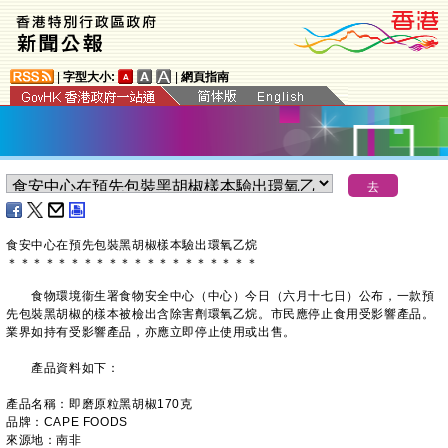
|
字型大小:
|
網頁指南
食安中心在預先包裝黑胡椒樣本驗出環氧乙烷
＊
＊
＊
＊
＊
＊
＊
＊
＊
＊
＊
＊
＊
＊
＊
＊
＊
＊
＊
＊
​食物環境衞生署食物安全中心（中心）今日（六月十七日）公布，一款預
先包裝黑胡椒的樣本被檢出含除害劑環氧乙烷。市民應停止食用受影響產品。
業界如持有受影響產品，亦應立即停止使用或出售。
產品資料如下：
產品名稱：即磨原粒黑胡椒170克
品牌：CAPE FOODS
來源地：南非