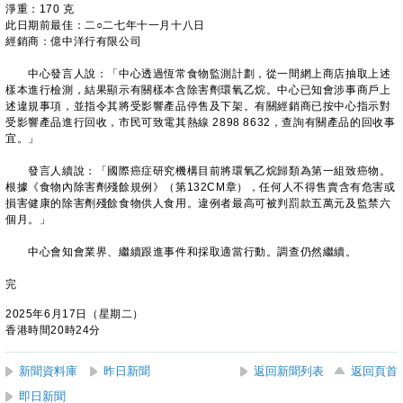
淨重：170 克
此日期前最佳：二○二七年十一月十八日
經銷商：億中洋行有限公司
中心發言人說：「中心透過恆常食物監測計劃，從一間網上商店抽取上述
樣本進行檢測，結果顯示有關樣本含除害劑環氧乙烷。中心已知會涉事商戶上
述違規事項，並指令其將受影響產品停售及下架。有關經銷商已按中心指示對
受影響產品進行回收，市民可致電其熱線 2898 8632，查詢有關產品的回收事
宜。」
發言人續說：「國際癌症研究機構目前將環氧乙烷歸類為第一組致癌物。
根據《食物內除害劑殘餘規例》（第132CM章），任何人不得售賣含有危害或
損害健康的除害劑殘餘食物供人食用。違例者最高可被判罰款五萬元及監禁六
個月。」
中心會知會業界、繼續跟進事件和採取適當行動。調查仍然繼續。
完
2025年6月17日（星期二）
香港時間20時24分
新聞資料庫
昨日新聞
返回新聞列表
返回頁首
即日新聞