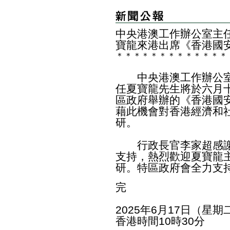
​中央港澳工作辦公室主
寶龍來港出席《香港國
＊
＊
＊
＊
＊
＊
＊
＊
＊
＊
＊
＊
＊
中央港澳工作辦公室
任夏寶龍先生將於六月
區政府舉辦的《香港國
藉此機會對香港經濟和
研。
行政長官李家超感謝
支持，熱烈歡迎夏寶龍
研。特區政府會全力支
完
2025年6月17日（星期
香港時間10時30分