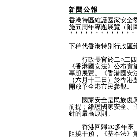
​香港特區維護國家安全
施五周年專題展覽（附
＊
＊
＊
＊
＊
＊
＊
＊
＊
＊
＊
＊
＊
下稿代香港特別行政區
行政長官於二○二四
《香港國安法》公布實
專題展覽。《香港國安
（六月十二日）於香港
開放予全港市民參觀。
國家安全是民族復興
前提；維護國家安全、
針的最高原則。
香港回歸20多年來，
阻撓干預，《基本法》