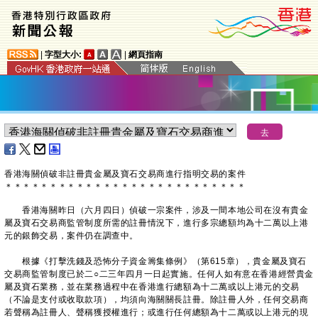
|
字型大小:
|
網頁指南
​香港海關偵破非註冊貴金屬及寶石交易商進行指明交易的案件
＊
＊
＊
＊
＊
＊
＊
＊
＊
＊
＊
＊
＊
＊
＊
＊
＊
＊
＊
＊
＊
＊
＊
＊
＊
＊
＊
香港海關昨日（六月四日）偵破一宗案件，涉及一間本地公司在沒有貴金
屬及寶石交易商監管制度所需的註冊情況下，進行多宗總額均為十二萬以上港
元的銀飾交易，案件仍在調查中。
根據《打擊洗錢及恐怖分子資金籌集條例》（第615章），貴金屬及寶石
交易商監管制度已於二○二三年四月一日起實施。任何人如有意在香港經營貴金
屬及寶石業務，並在業務過程中在香港進行總額為十二萬或以上港元的交易
（不論是支付或收取款項），均須向海關關長註冊。除註冊人外，任何交易商
若聲稱為註冊人、聲稱獲授權進行；或進行任何總額為十二萬或以上港元的現