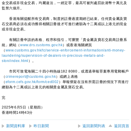
金交易或非現金交易，均屬違法，一經定罪，最高可被判處罰款港幣十萬元及
監禁六個月。
香港海關提醒所有交易商，制度的註冊過渡期經已結束。任何貴金屬及寶
石交易商必須在成功獲得相關註冊後才可進行總額為十二萬或以上港元的現金
或非現金交易。
有關註冊申請的表格、程序和指引，可瀏覽「貴金屬及寶石交易商註冊系
統」網站（
www.drs.customs.gov.hk
）或香港海關網頁
（
www.customs.gov.hk/tc/service-enforcement-information/anti-money-
laundering/supervision-of-dealers-in-precious-metals-and-
ston/index.html
）。
市民可致電海關二十四小時熱線182 8080，或透過舉報罪案專用電郵帳戶
（
crimereport@customs.gov.hk
）或網上表格
（
eform.cefs.gov.hk/form/ced002
）舉報懷疑在沒有所需註冊的情況下而進行
總額為十二萬或以上港元的相關貴金屬及寶石交易。
完
2025年6月5日（星期四）
香港時間14時43分
新聞資料庫
昨日新聞
返回新聞列表
返回頁首