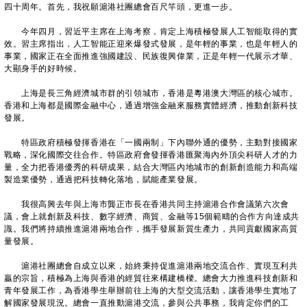
四十周年。首先，我祝願滬港社團總會百尺竿頭，更進一步。
今年四月，習近平主席在上海考察，肯定上海積極發展人工智能取得的實
效。習主席指出，人工智能正迎來爆發式發展，是年輕的事業，也是年輕人的
事業，國家正在全面推進強國建設、民族復興偉業，正是年輕一代展示才華、
大顯身手的好時候。
上海是長三角經濟城市群的引領城市，香港是粵港澳大灣區的核心城市。
香港和上海都是國際金融中心，通過增強金融來服務實體經濟，推動創新科技
發展。
特區政府積極發揮香港在「一國兩制」下內聯外通的優勢，主動對接國家
戰略，深化國際交往合作。特區政府會發揮香港匯聚海內外頂尖科研人才的力
量，全力把香港優秀的科研成果，結合大灣區內地城市的創新創造能力和高端
製造業優勢，通過把科技轉化落地，賦能產業發展。
我很高興去年與上海市龔正市長在香港共同主持滬港合作會議第六次會
議，會上就創新及科技、數字經濟、商貿、金融等15個範疇的合作方向達成共
識。我們將持續推進滬港兩地合作，攜手發展新質生產力，共同貢獻國家高質
量發展。
滬港社團總會自成立以來，始終秉持促進滬港兩地交流合作、實現互利共
贏的宗旨，積極為上海與香港的經貿往來構建橋樑。總會大力推進科技創新和
青年發展工作，為香港學生舉辦前往上海的大型交流活動，讓香港學生實地了
解國家發展現況。總會一直推動滬港交流，參與公共事務，我肯定你們的工