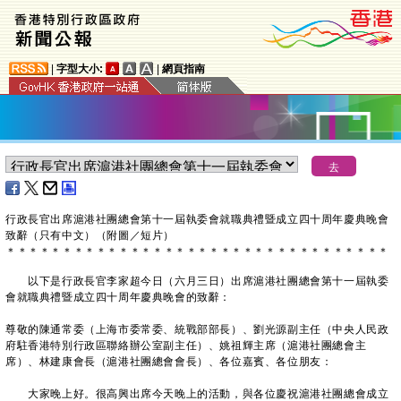
|
字型大小:
|
網頁指南
​行政長官出席滬港社團總會第十一屆執委會就職典禮暨成立四十周年慶典晚會
致辭（只有中文）（附圖／短片）
＊
＊
＊
＊
＊
＊
＊
＊
＊
＊
＊
＊
＊
＊
＊
＊
＊
＊
＊
＊
＊
＊
＊
＊
＊
＊
＊
＊
＊
＊
＊
＊
＊
＊
以下是行政長官李家超今日（六月三日）出席滬港社團總會第十一屆執委
會就職典禮暨成立四十周年慶典晚會的致辭：
尊敬的陳通常委（上海市委常委、統戰部部長）、劉光源副主任（中央人民政
府駐香港特別行政區聯絡辦公室副主任）、姚祖輝主席（滬港社團總會主
席）、林建康會長（滬港社團總會會長）、各位嘉賓、各位朋友：
大家晚上好。很高興出席今天晚上的活動，與各位慶祝滬港社團總會成立