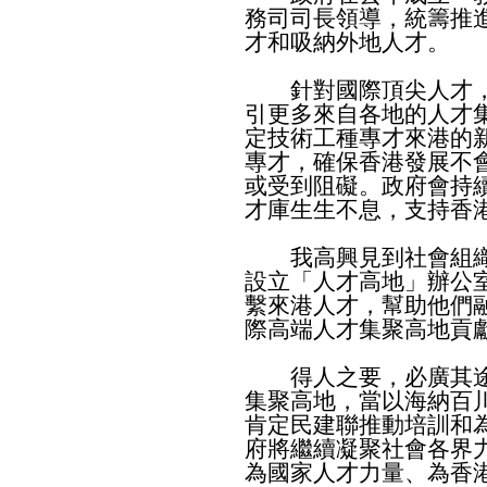
務司司長領導，統籌推
才和吸納外地人才。
針對國際頂尖人才，
引更多來自各地的人才
定技術工種專才來港的
專才，確保香港發展不
或受到阻礙。政府會持
才庫生生不息，支持香
我高興見到社會組織
設立「人才高地」辦公
繫來港人才，幫助他們
際高端人才集聚高地貢
得人之要，必廣其途
集聚高地，當以海納百
肯定民建聯推動培訓和
府將繼續凝聚社會各界
為國家人才力量、為香