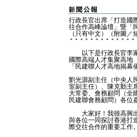
行政長官出席「打造國
往合作高峰論壇」暨「
（只有中文）（附圖／
＊
＊
＊
＊
＊
＊
＊
＊
＊
＊
＊
＊
＊
以下是行政長官李家
國際高端人才集聚高地
「民建聯人才高地揭幕
劉光源副主任（中央人
室副主任）、陳克勤主
大常委、會務顧問（全
民建聯會務顧問）各位
大家好！我很高興出
與各位一同探討香港打
際交往合作的重要工作