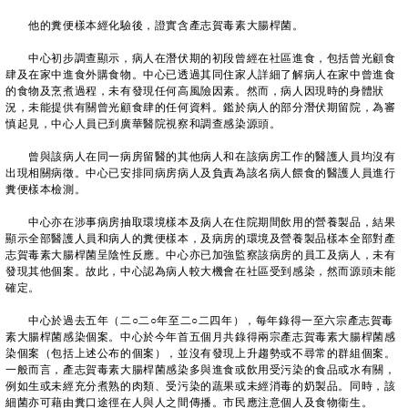
他的糞便樣本經化驗後，證實含產志賀毒素大腸桿菌。
中心初步調查顯示，病人在潛伏期的初段曾經在社區進食，包括曾光顧食
肆及在家中進食外購食物。中心已透過其同住家人詳細了解病人在家中曾進食
的食物及烹煮過程，未有發現任何高風險因素。然而，病人因現時的身體狀
況，未能提供有關曾光顧食肆的任何資料。鑑於病人的部分潛伏期留院，為審
慎起見，中心人員已到廣華醫院視察和調查感染源頭。
曾與該病人在同一病房留醫的其他病人和在該病房工作的醫護人員均沒有
出現相關病徵。中心已安排同病房病人及負責為該名病人餵食的醫護人員進行
糞便樣本檢測。
中心亦在涉事病房抽取環境樣本及病人在住院期間飲用的營養製品，結果
顯示全部醫護人員和病人的糞便樣本，及病房的環境及營養製品樣本全部對產
志賀毒素大腸桿菌呈陰性反應。中心亦已加強監察該病房的員工及病人，未有
發現其他個案。故此，中心認為病人較大機會在社區受到感染，然而源頭未能
確定。
中心於過去五年（二○二○年至二○二四年），每年錄得一至六宗產志賀毒
素大腸桿菌感染個案。中心於今年首五個月共錄得兩宗產志賀毒素大腸桿菌感
染個案（包括上述公布的個案），並沒有發現上升趨勢或不尋常的群組個案。
一般而言，產志賀毒素大腸桿菌感染多與進食或飲用受污染的食品或水有關，
例如生或未經充分煮熟的肉類、受污染的蔬果或未經消毒的奶製品。同時，該
細菌亦可藉由糞口途徑在人與人之間傳播。市民應注意個人及食物衞生。