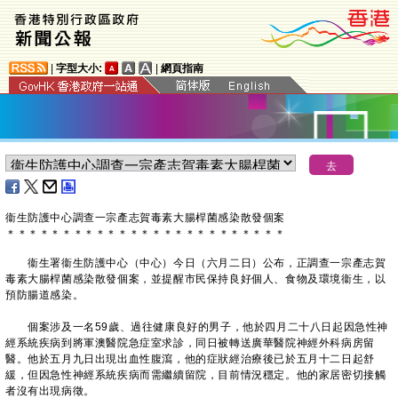
|
字型大小:
|
網頁指南
衞生防護中心調查一宗產志賀毒素大腸桿菌感染散發個案
＊
＊
＊
＊
＊
＊
＊
＊
＊
＊
＊
＊
＊
＊
＊
＊
＊
＊
＊
＊
＊
＊
＊
＊
＊
衞生署衞生防護中心（中心）今日（六月二日）公布，正調查一宗產志賀
毒素大腸桿菌感染散發個案，並提醒市民保持良好個人、食物及環境衞生，以
預防腸道感染。
個案涉及一名59歲、過往健康良好的男子，他於四月二十八日起因急性神
經系統疾病到將軍澳醫院急症室求診，同日被轉送廣華醫院神經外科病房留
醫。他於五月九日出現出血性腹瀉，他的症狀經治療後已於五月十二日起舒
緩，但因急性神經系統疾病而需繼續留院，目前情況穩定。他的家居密切接觸
者沒有出現病徵。