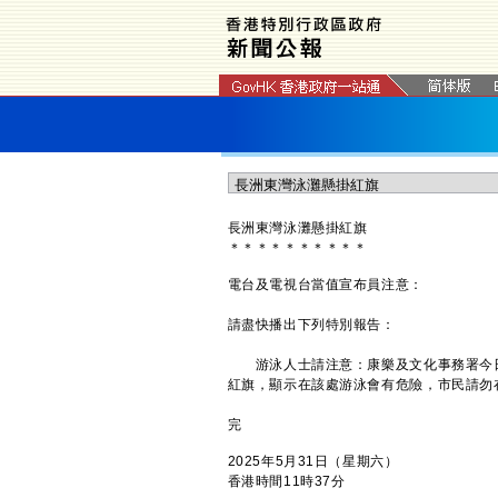
長洲東灣泳灘懸掛紅旗
＊
＊
＊
＊
＊
＊
＊
＊
＊
＊
電台及電視台當值宣布員注意：
請盡快播出下列特別報告：
游泳人士請注意：康樂及文化事務署今日
紅旗，顯示在該處游泳會有危險，市民請勿
完
2025年5月31日（星期六）
香港時間11時37分