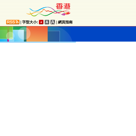
|
字型大小:
|
網頁指南