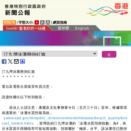
|
字型大小:
|
網頁指南
汀九灣泳灘懸掛紅旗
＊
＊
＊
＊
＊
＊
＊
＊
＊
電台及電視台當值宣布員注意：
請盡快播出以下特別報告：
游泳人士請注意：康樂及文化事務署今日（五月三十日）宣布，根據環境
保護署的「泳灘水質預報系統」
（
www.epd.gov.hk/epd/tc_chi/environmentinhk/water/beach_quality/fore
cast_system.html
），荃灣區的汀九灣泳灘的「泳灘水質預測指數」為4，表
示水質因天雨關係而可能短期波動，預測屬於「極差」水平。該泳灘現已懸掛