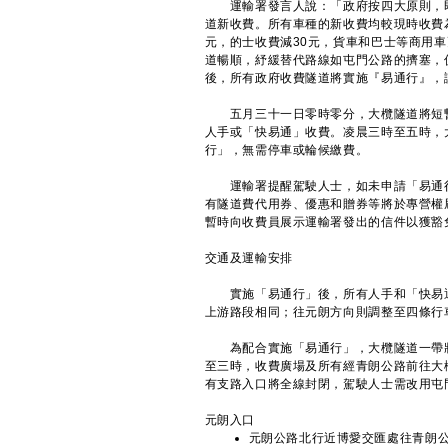
運輸署發言人說：「政府按四大原則，即
道新收費。所有車種的新收費均較現時收費為
元，的士收費減30元，貨車和巴士等商用車
道暢順，紓緩替代路線如屯門公路的擠塞，
後，所有政府收費隧道將實施『易通行』，
五月三十一日零時零分，大欖隧道將短暫
人手或「快易通」收費。凌晨三時至五時，
行」，無需停車或輪候繳費。
運輸署提醒駕駛人士，如未申請「易通行
有隧道費代用券、優惠和贈券等將於專營權
暫時向收費員展示運輸署發出的信件以獲豁
交通及運輸安排
實施「易通行」後，所有人手和「快易通
上游路段相同；往元朗方向則調整至四條行
為配合實施「易通行」，大欖隧道一帶將
至三時，收費廣場及所有經青朗公路前往大
有支路入口將全線封閉，駕駛人士需改用屯
元朗入口
元朗公路北行近博愛交匯處往青朗