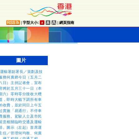
|
字型大小:
|
網頁指南
圖片