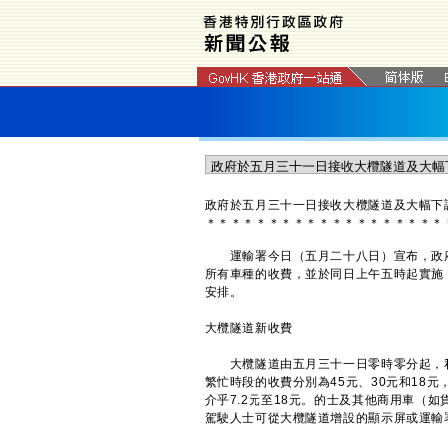
政府於五月三十一日接收大欖隧道及大幅下
＊
＊
＊
＊
＊
＊
＊
＊
＊
＊
＊
＊
＊
＊
＊
＊
＊
＊
＊
運輸署今日（五月二十八日）宣布，政府
所有車種的收費，並於同日上午五時起實施
安排。
大欖隧道新收費
大欖隧道由五月三十一日零時零分起，私
繁忙時段的收費分別為45元、30元和18
介乎7.2元至18元。的士及其他商用車（
駕駛人士可從大欖隧道增設的顯示屏或運輸