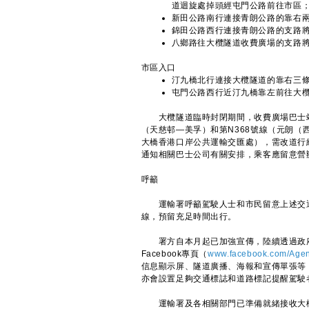
道迴旋處掉頭經屯門公路前往市區
新田公路南行連接青朗公路的靠右
錦田公路西行連接青朗公路的支路
八鄉路往大欖隧道收費廣場的支路
市區入口
汀九橋北行連接大欖隧道的靠右三
屯門公路西行近汀九橋靠左前往大
大欖隧道臨時封閉期間，收費廣場巴士站會
（天慈邨—美孚）和第N368號線（元朗（
大橋香港口岸公共運輸交匯處），需改道行
通知相關巴士公司有關安排，乘客應留意營
呼籲
運輸署呼籲駕駛人士和市民留意上述交通
線，預留充足時間出行。
署方自本月起已加強宣傳，陸續透過政府
Facebook專頁（
www.facebook.com/Agen
信息顯示屏、隧道廣播、海報和宣傳單張等
亦會設置足夠交通標誌和道路標記提醒駕駛
運輸署及各相關部門已準備就緒接收大欖