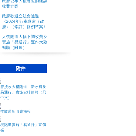
政府公布大欖隧道的建議
收費方案
政府歡迎立法會通過
《2024年行車隧道（政
府）（修訂）條例草案》
大欖隧道大幅下調收費及
實施「易通行」運作大致
暢順（附圖）
附件
政府接收大欖隧道、新收費及
「易通行」實施安排簡報（只
有中文）
大欖隧道新收費海報
大欖隧道實施「易通行」宣傳
單張