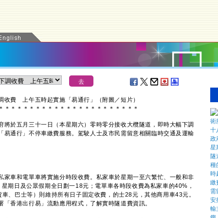
調收費 上午五時起實施「易通行」（附圖／短片）
＊
＊
＊
＊
＊
＊
＊
＊
＊
＊
＊
＊
＊
＊
＊
＊
＊
＊
＊
＊
＊
＊
＊
將於五月三十一日（本星期六）零時零分接收大欖隧道，即時大幅下調
「易通行」不停車繳費服務。駕駛人士及市民需留意相關臨時交通及運輸
家車和電單車將實施分時段收費。私家車於星期一至六繁忙、一般和非
元，星期日及公眾假期全日劃一18元；電單車各時段收費為私家車的40%，
如貨車、巴士等）則維持所有日子固定收費，的士28元，其他商用車43元。
署「香港出行易」流動應用程式，了解實時隧道費資訊。