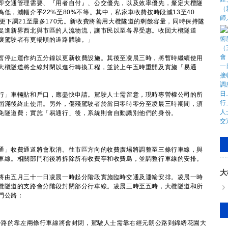
交通管理需要、『用者自付』、公交優先，以及效率優先，釐定大欖隧
低，減幅介乎22%至80%不等。其中，私家車收費按時段減13至40
更下調21至最多170元。新收費將善用大欖隧道的剩餘容量，同時保持隧
促進新界西北與市區的人流物流，讓市民以至各界受惠。收回大欖隧道
讓駕駛者有更暢順的道路體驗。」
停止運作約五分鐘以更新收費設施。其後至凌晨三時，將暫時繼續使用
大欖隧道將全線封閉以進行轉換工程，並於上午五時重開及實施「易通
」車輛貼和戶口，應盡快申請。駕駛人士需留意，現時專營權公司的所
屆滿後終止使用。另外，傷殘駕駛者於當日零時零分至凌晨三時期間，須
免隧道費；實施「易通行」後，系統則會自動識別他們的身份。
」收費通道將會取消。往市區方向的收費廣場將調整至三條行車線，與
車線。相關部門稍後將拆除所有收費亭和收費島，並調整行車線的安排。
大
由五月三十一日凌晨一時起分階段實施臨時交通及運輸安排。凌晨一時
欖隧道的支路會分階段封閉部分行車線。凌晨三時至五時，大欖隧道和所
門公路：
公路的靠左兩條行車線將會封閉，駕駛人士需靠右經元朗公路到錦綉花園大