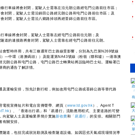
；
兩條行車線將會封閉，駕駛人士需靠左沿元朗公路經屯門公路前往市區；
將會封閉，駕駛人士需沿錦田公路經元朗公路和屯門公路前往市區；及
將會封閉，駕駛人士需沿八鄉路掉頭再經荃錦公路前往市區。
條行車線將會封閉，駕駛人士需靠左經屯門公路前往元朗；及
欖隧道的連接路將會封閉，駕駛人士需靠右經屯門公路前往元朗。
暫時停用，共有三條通宵巴士路線受影響，分別為九巴第N269號線
西）—中環（港澳碼頭））及龍運第NA43號線（粉嶺（聯和墟）—港珠澳
經元朗公路和屯門公路，屯門公路巴士轉乘站將設臨時巴士站。運輸署已
辦商的通告了解詳情。
及運輸安排，預先計劃行程，例如改用屯門公路或荃錦公路等替代路
電視宣傳短片和電台宣傳聲帶、網頁（
www.td.gov.hk
）、Agent T
tT.hk
）、「香港出行易」和「易通行」流動應用程式、主要道路的可變
，向駕駛人士及運輸業界簡介實施
新收費
和
「易通行」
的安排。相關部門
者有關安排。
隧道，包括完成狀況勘測及檢查隧道設備。如因惡劣天氣或現場情況導