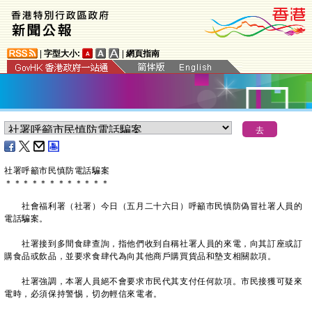
|
字型大小:
|
網頁指南
社署呼籲市民慎防電話騙案
＊
＊
＊
＊
＊
＊
＊
＊
＊
＊
＊
＊
社會福利署（社署）今日（五月二十六日）呼籲市民慎防偽冒社署人員的
電話騙案。
社署接到多間食肆查詢，指他們收到自稱社署人員的來電，向其訂座或訂
購食品或飲品，並要求食肆代為向其他商戶購買貨品和墊支相關款項。
社署強調，本署人員絕不會要求市民代其支付任何款項。市民接獲可疑來
電時，必須保持警惕，切勿輕信來電者。