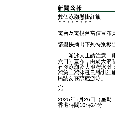
數個泳灘懸掛紅旗
＊
＊
＊
＊
＊
＊
＊
＊
電台及電視台當值宣布
請盡快播出下列特別報
游泳人士請注意：康
六日）宣布，由於大浪
石澳泳灘及大浪灣泳灘
灣第二灣泳灘已懸掛紅
民請勿在該處游泳。
完
2025年5月26日（星期
香港時間10時24分