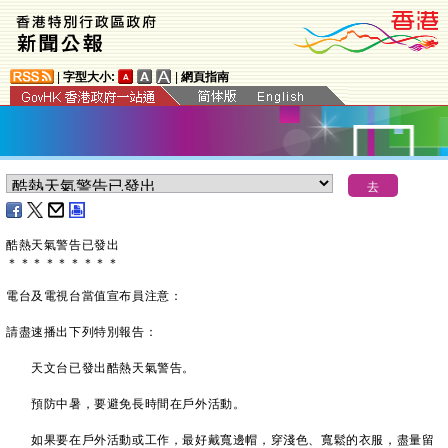
|
字型大小:
|
網頁指南
酷熱天氣警告已發出
＊
＊
＊
＊
＊
＊
＊
＊
＊
電台及電視台當值宣布員注意：
請盡速播出下列特別報告：
天文台已發出酷熱天氣警告。
預防中暑，要避免長時間在戶外活動。
如果要在戶外活動或工作，最好戴寬邊帽，穿淺色、寬鬆的衣服，盡量留