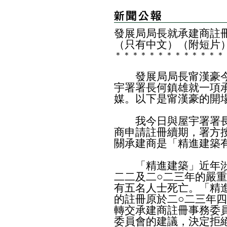
發展局局長就承建商註
（只有中文）（附短片
＊
＊
＊
＊
＊
＊
＊
＊
＊
＊
＊
＊
＊
發展局局長甯漢豪今
宇署署長何鎮雄就一項
媒。以下是甯漢豪的開
我今日與屋宇署署長
商申請註冊續期，署方
關承建商是「精進建築
「精進建築」近年涉及
二二及二○二三年的嚴
有五名人士死亡。「精
的註冊原於二○二三年
轉交承建商註冊事務委
委員會的建議，決定拒