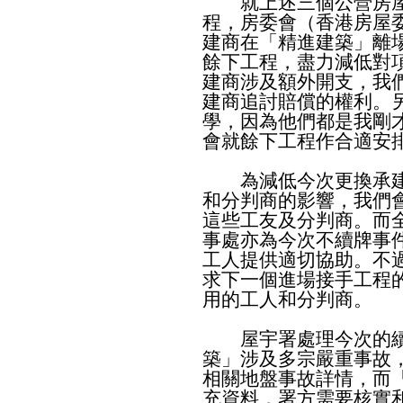
就上述三個公營房屋
程，房委會（香港房屋
建商在「精進建築」離
餘下工程，盡力減低對
建商涉及額外開支，我
建商追討賠償的權利。
學，因為他們都是我剛
會就餘下工程作合適安
為減低今次更換承建
和分判商的影響，我們
這些工友及分判商。而
事處亦為今次不續牌事
工人提供適切協助。不
求下一個進場接手工程
用的工人和分判商。
屋宇署處理今次的續
築」涉及多宗嚴重事故
相關地盤事故詳情，而
充資料，署方需要核實