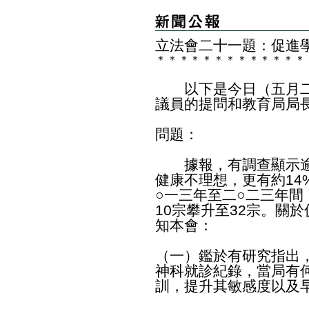
立法會二十一題：促進
＊
＊
＊
＊
＊
＊
＊
＊
＊
＊
＊
＊
＊
以下是今日（五月二
議員的提問和教育局局
問題：
據報，有調查顯示逾
健康不理想，更有約14
○一三年至二○二三年
10宗攀升至32宗。關
知本會：
（一）鑑於有研究指出
神科就診紀錄，當局有
訓，提升其敏感度以及