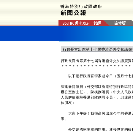
行政長官出席第十七屆香港盃外交知識競賽
＊
＊
＊
＊
＊
＊
＊
＊
＊
＊
＊
＊
＊
＊
＊
＊
＊
＊
＊
​以下是行政長官李家超今日（五月十七
崔建春特派員（外交部駐香港特別行政區特
辦公室副主任）、陳楓副署長（中央人民政
人民解放軍駐香港部隊副司令員）、邱達昌
位朋友：
大家下午好！我很高興出席今年的香港盃
果。
外交是國家主權的體現、連接世界的橋樑