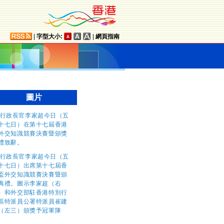
|
字型大小:
|
網頁指南
圖片