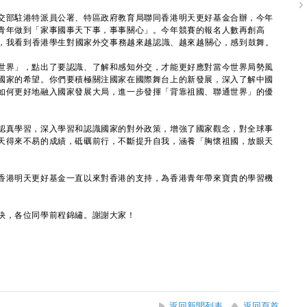
部駐港特派員公署、特區政府教育局聯同香港明天更好基金合辦，今年
青年做到「家事國事天下事，事事關心」。今年競賽的報名人數再創高
與，我看到香港學生對國家外交事務越來越認識、越來越關心，感到鼓舞。
界」，點出了要認識、了解和感知外交，才能更好應對當今世界局勢風
國家的希望。你們要積極關注國家在國際舞台上的新發展，深入了解中國
如何更好地融入國家發展大局，進一步發揮「背靠祖國、聯通世界」的優
真學習，深入學習和認識國家的對外政策，增強了國家觀念，對全球事
天得來不易的成績，砥礪前行，不斷提升自我，涵養「胸懷祖國，放眼天
。
港明天更好基金一直以來對香港的支持，為香港青年帶來寶貴的學習機
，各位同學前程錦繡。謝謝大家！
返回新聞列表
返回頁首