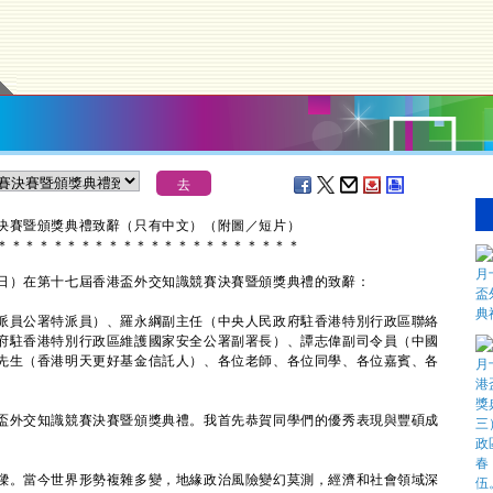
決賽暨頒獎典禮致辭（只有中文）（附圖／短片）
＊
＊
＊
＊
＊
＊
＊
＊
＊
＊
＊
＊
＊
＊
＊
＊
＊
＊
＊
＊
＊
＊
日）在第十七屆香港盃外交知識競賽決賽暨頒獎典禮的致辭：
派員公署特派員）、羅永綱副主任（中央人民政府駐香港特別行政區聯絡
府駐香港特別行政區維護國家安全公署副署長）、譚志偉副司令員（中國
先生（香港明天更好基金信託人）、各位老師、各位同學、各位嘉賓、各
外交知識競賽決賽暨頒獎典禮。我首先恭賀同學們的優秀表現與豐碩成
。當今世界形勢複雜多變，地緣政治風險變幻莫測，經濟和社會領域深