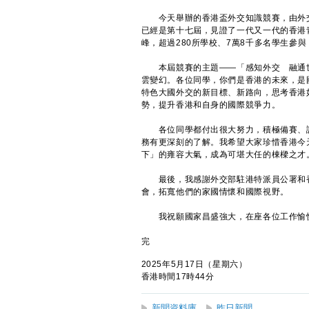
今天舉辦的香港盃外交知識競賽，由外交
已經是第十七屆，見證了一代又一代的香港
峰，超過280所學校、7萬8千多名學生參
本屆競賽的主題——「感知外交 融通世
雲變幻。各位同學，你們是香港的未來，是
特色大國外交的新目標、新路向，思考香港
勢，提升香港和自身的國際競爭力。
各位同學都付出很大努力，積極備賽、認
務有更深刻的了解。我希望大家珍惜香港今
下」的雍容大氣，成為可堪大任的棟樑之才
最後，我感謝外交部駐港特派員公署和香
會，拓寬他們的家國情懷和國際視野。
我祝願國家昌盛強大，在座各位工作愉快
完
2025年5月17日（星期六）
香港時間17時44分
新聞資料庫
昨日新聞