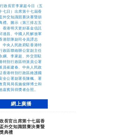
網上廣播
政長官出席第十七屆香
盃外交知識競賽決賽暨
獎典禮