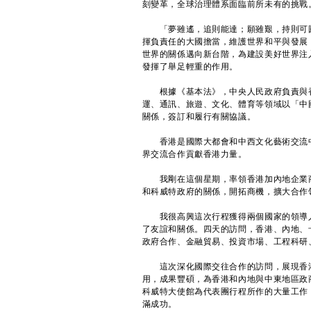
刻變革，全球治理體系面臨前所未有的挑戰
「夢雖遙，追則能達；願雖艱，持則可圓
揮負責任的大國擔當，維護世界和平與發展
世界的關係邁向新台階，為建設美好世界注
發揮了舉足輕重的作用。
根據《基本法》，中央人民政府負責與香
運、通訊、旅遊、文化、體育等領域以「中
關係，簽訂和履行有關協議。
香港是國際大都會和中西文化藝術交流中
界交流合作貢獻香港力量。
我剛在這個星期，率領香港加內地企業商
和科威特政府的關係，開拓商機，擴大合作
我很高興這次行程獲得兩個國家的領導人
了友誼和關係。四天的訪問，香港、內地、
政府合作、金融貿易、投資市場、工程科研
這次深化國際交往合作的訪問，展現香港
用，成果豐碩，為香港和內地與中東地區政
科威特大使館為代表團行程所作的大量工作
滿成功。