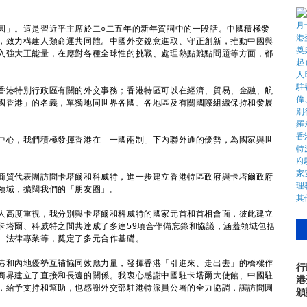
。
」。這是習近平主席於二○二五年的新年賀詞中的一段話。中國積極發
，致力構建人類命運共同體。中國外交銳意進取、守正創新，推動中國與
入強大正能量，在應對各種全球性的挑戰、處理熱點難點問題等方面，都
港特別行政區有關的外交事務；香港特區可以在經濟、貿易、金融、航
國香港」的名義，單獨地同世界各國、各地區及有關國際組織保持和發展
心，我們積極發揮香港在「一國兩制」下內聯外通的優勢，為國家與世
貿代表團訪問卡塔爾和科威特，進一步建立香港特區政府與卡塔爾政府
領域，擴闊我們的「朋友圈」。
高度重視，我分別與卡塔爾和科威特的國家元首和首相會面，彼此建立
卡塔爾、科威特之間共達成了多達59項合作備忘錄和協議，涵蓋領域包括
、法律專業等，奠定了多元合作基礎。
和內地優勢互補協同效應力量，發揮香港「引進來、走出去」的橋樑作
行
商界建立了直接和長遠的關係。我衷心感謝中國駐卡塔爾大使館、中國駐
港
，給予支持和幫助，也感謝外交部駐港特派員公署的全力協調，讓訪問圓
頒