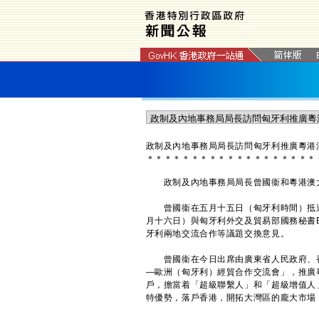
政制及內地事務局局長訪問匈牙利推廣粵港
＊
＊
＊
＊
＊
＊
＊
＊
＊
＊
＊
＊
＊
＊
＊
＊
＊
＊
＊
​政制及內地事務局局長曾國衞和粵港澳
曾國衞在五月十五日（匈牙利時間）抵達
月十六日）與匈牙利外交及貿易部國務秘書Boglá
牙利兩地交流合作等議題交換意見。
曾國衞在今日出席由廣東省人民政府、香
—歐洲（匈牙利）經貿合作交流會」，推廣
戶，擔當着「超級聯繫人」和「超級增值人
特優勢，落戶香港，開拓大灣區的龐大市場