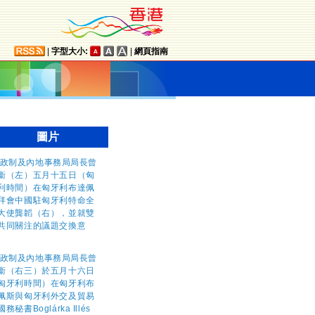
|
字型大小:
|
網頁指南
圖片