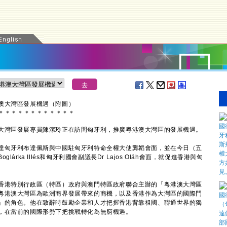
澳大灣區發展機遇（附圖）
＊
＊
＊
＊
＊
＊
＊
＊
＊
＊
＊
＊
大灣區發展專員陳潔玲正在訪問匈牙利，推廣粵港澳大灣區的發展機遇。
匈牙利布達佩斯與中國駐匈牙利特命全權大使龔韜會面，並在今日（五
rka Illés和匈牙利國會副議長Dr Lajos Oláh會面，就促進香港與匈
港特別行政區（特區）政府與澳門特區政府聯合主辦的「粵港澳大灣區
粵港澳大灣區為歐洲商界發展帶來的商機，以及香港作為大灣區的國際門
」的角色。他在致辭時鼓勵企業和人才把握香港背靠祖國、聯通世界的獨
，在當前的國際形勢下把挑戰轉化為無窮機遇。