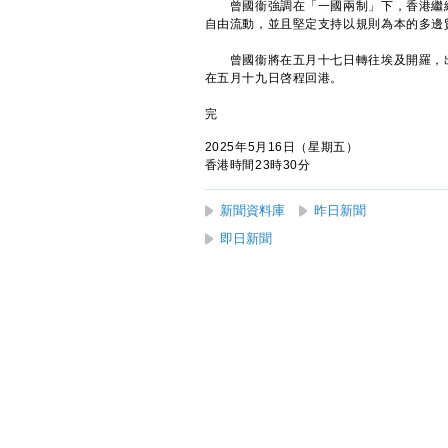
曾國衞強調在「一國兩制」下，香港繼續
自由流動，並且堅定支持以規則為本的多邊
曾國衞將在五月十七日轉往埃及開羅，出
在五月十九日啓程回港。
完
2025年5月16日（星期五）
香港時間23時30分
新聞資料庫
昨日新聞
即日新聞