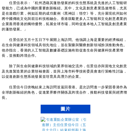
任景信表示：「杭州憑藉其蓬勃發展的科技生態系統及先進的人工智能研
發能力，已成為中國的重要創新樞紐。其中，文化及創意產業迅速增長，尤其
是在遊戲行業，例如近期的成功案例《黑神話：悟空》等，充分展現杭州如何
將中國傳統文化與前沿科技相融合。香港鼓勵更多人工智能和文化創意產業的
企業善用香港的獨特優勢，拓展全球市場，同時促進本地人工智能及創意產業
的蓬勃發展。」
任景信於五月十五日下午展開上海訪問。他強調上海是重要的經濟樞紐，
在生命與健康科技領域具領先地位，並在製藥與醫療創新領域扮演推動角色。
他亦指出，香港的人工智能及數據基礎設施有助促進生命與健康科技產業增
長，並推動跨境合作。
除了與生命與健康科技領域的業界領袖交流外，任景信亦與當地文化創意
及先進製造業的企業領袖會面，並與上海市科學技術委員會進行策略性討論，
以促進創新生態系統發展並培育具高潛力的企業。
任景信今日傍晚結束上海訪問並返回香港。是次訪問進一步鞏固香港作為
全球創新樞紐的角色，促進業界夥伴關係及跨境合作，推動科技發展與經濟增
長。
圖片