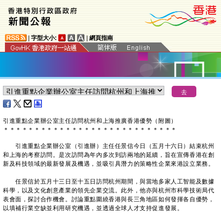
|
字型大小:
|
網頁指南
引進重點企業辦公室主任訪問杭州和上海推廣香港優勢（附圖）
＊
＊
＊
＊
＊
＊
＊
＊
＊
＊
＊
＊
＊
＊
＊
＊
＊
＊
＊
＊
＊
＊
＊
＊
＊
＊
＊
＊
引進重點企業辦公室（引進辦）主任任景信今日（五月十六日）結束杭州
和上海的考察訪問。是次訪問為年內多次到訪兩地的延續，旨在宣傳香港在創
新及科技領域的最新發展及機遇，並吸引具潛力的策略性企業來港設立業務。
任景信於五月十三日至十五日訪問杭州期間，與當地多家人工智能及數據
科學，以及文化創意產業的領先企業交流。此外，他亦與杭州市科學技術局代
表會面，探討合作機會。討論重點圍繞香港與長三角地區如何發揮各自優勢，
以填補行業空缺並利用研究機遇，並透過全球人才支持促進發展。