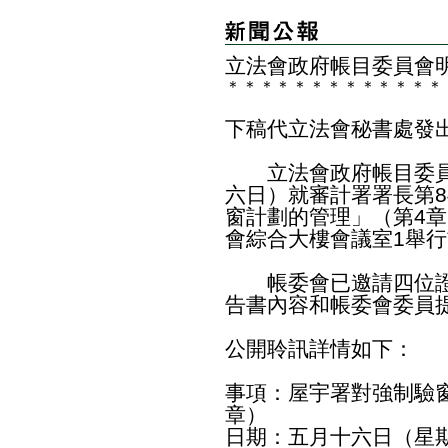
立法會政府帳目委員會
＊
＊
＊
＊
＊
＊
＊
＊
＊
＊
＊
＊
＊
下稿代立法會秘書處發
立法會政府帳目委員
六日）就審計署署長第
窗計劃的管理」（第4
會綜合大樓會議室1舉
帳委會已邀請四位證
告書內容和帳委會委員
公開聆訊詳情如下：
事項：屋宇署對強制驗窗
章）
日期：五月十六日（星