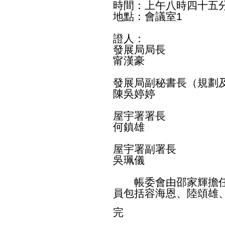
時間：上午八時四十五
地點：會議室1
證人：
發展局局長
甯漢豪
發展局副秘書長（規劃
陳吳婷婷
屋宇署署長
何鎮雄
屋宇署副署長
吳珮儀
帳委會由邵家輝擔任
員包括容海恩、陸頌雄
完