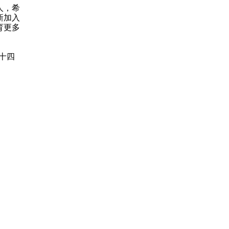
人，希
新加入
育更多
二十四