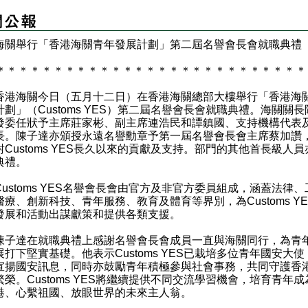
港海關舉行「香港海關青年發展計劃」第二屆名譽會長會就職典禮
＊
＊
＊
＊
＊
＊
＊
＊
＊
＊
＊
＊
＊
＊
＊
＊
＊
＊
＊
＊
＊
＊
＊
＊
＊
＊
＊
港海關今日（五月十二日）在香港海關總部大樓舉行「香港海
計劃」（Customs YES）第二屆名譽會長會就職典禮。海關關長
發委任狀予主席莊家彬、副主席連浩民和譚鎮國、支持機構代表
長。陳子達亦頒授永遠名譽勳章予第一屆名譽會長會主席蔡加讚
對Customs YES長久以來的貢獻及支持。部門的其他首長級人員
典禮。
stoms YES名譽會長會由官方及非官方委員組成，涵蓋法律、
醫療、創新科技、青年服務、教育及體育等界別，為Customs YE
發展和活動出謀獻策和提供各類支援。
達在就職典禮上感謝名譽會長會成員一直與海關同行，為青
展打下堅實基礎。他表示Customs YES已栽培多位青年國安大使
宣揚國安訊息，同時亦鼓勵青年積極參與社會事務，共同守護香
繁榮。Customs YES將繼續提供不同交流學習機會，培育青年成
港、心繫祖國、放眼世界的未來主人翁。