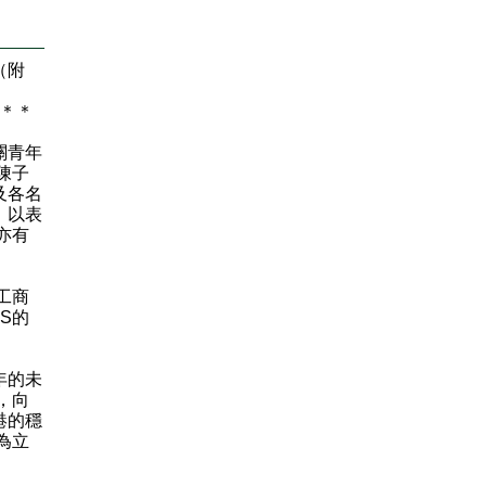
（附
＊
＊
關青年
陳子
及各名
，以表
亦有
工商
S的
年的未
，向
港的穩
為立