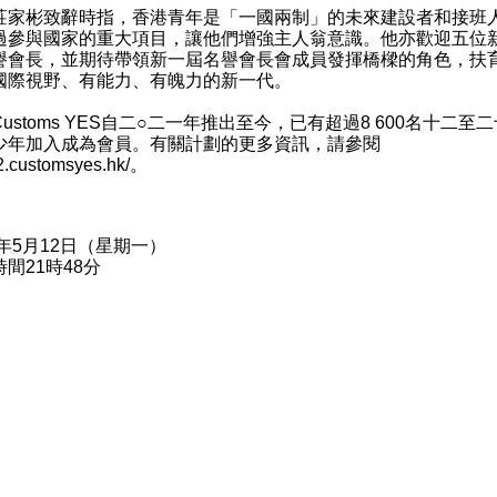
彬致辭時指，香港青年是「一國兩制」的未來建設者和接班
過參與國家的重大項目，讓他們增強主人翁意識。他亦歡迎五位
譽會長，並期待帶領新一屆名譽會長會成員發揮橋樑的角色，扶
國際視野、有能力、有魄力的新一代。
toms YES自二○二一年推出至今，已有超過8 600名十二至
少年加入成為會員。有關計劃的更多資訊，請參閱
.customsyes.hk/
。
5年5月12日（星期一）
間21時48分