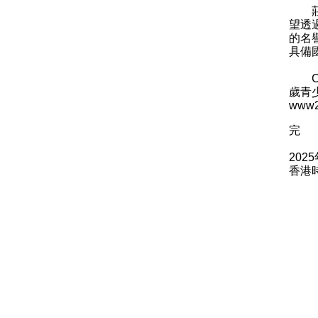
莊家
望透
的名
具備
Cus
歲青
www2
完
202
香港時