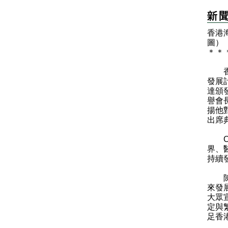
​香
圖）
＊
＊
​香
發展
達頒
譽會
揚他
出席
Cu
界、
持續
陳子
來發
大眾
定與
足香