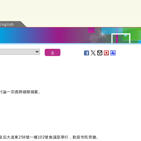
論一宗酒牌續期個案。
大道東258號一樓102號會議室舉行，歡迎市民旁聽。