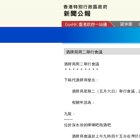
酒牌局周二舉行會議
＊
＊
＊
＊
＊
＊
＊
＊
＊
下稿代酒牌局發出：
酒牌局星期二（五月六日）舉行會議，討
有關申請為：
九龍：
───
位於深水埗的啤唎吧啦酒吧
酒牌局會議於上午九時四十五分在灣仔皇后