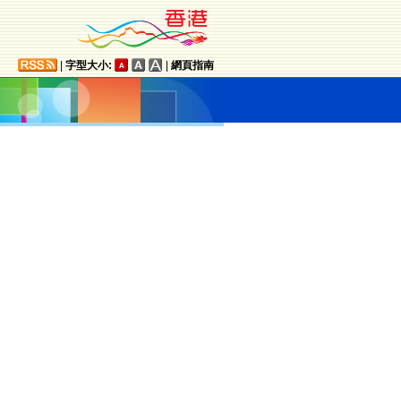
|
字型大小:
|
網頁指南