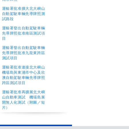
運輸署批准擴大北大嶼山
自動駕駛車輛先導牌照測
試路段
運輸署發出自動駕駛車輛
先導牌照批准南區測試項
目
運輸署發出自動駕駛車輛
先導牌照批准九龍東跨區
測試項目
運輸署批准連接北大嶼山
機場島與東涌市中心及欣
澳自動駕駛車輛先導牌照
跨區測試項目
運輸署批准再擴展北大嶼
山自動車測試 機場島展
開無人化測試（附圖／短
片）