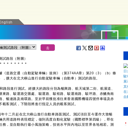
測試路段（附圖）
＊
＊
＊
＊
＊
＊
＊
＊
道路交通（自動駕駛車輛）規例》（第374AA章）第20（3）（b）條
），擴大在北大嶼山進行自動駕駛車輛（自動車）測試的路段。
和路段進行測試。經擴大的路段分別為暢興路、航天城第二街、航展道、
膳東路、駿運路交匯處、駿運路、駿裕路、駿運南路、駿坪路、赤鱲角南
路、暢連路及南環路。至於早前獲批准往來香港國際機場四號停車場及赤
不載客測試，下階段將進行指定人員的載客測試。
年十二月起在北大嶼山進行自動車路面測試。測試項目至今運作大致暢
輛共用道路時表現穩定，做到高度自動化駕駛（國際標準第四級），即在
任務，並自動執行最小風險策略，技術水平與內地以至世界各地相若。測