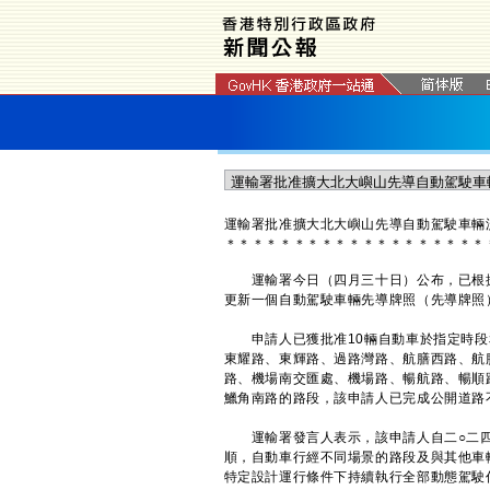
運輸署批准擴大北大嶼山先導自動駕駛車輛
＊
＊
＊
＊
＊
＊
＊
＊
＊
＊
＊
＊
＊
＊
＊
＊
＊
＊
＊
​運輸署今日（四月三十日）公布，已根據《
更新一個自動駕駛車輛先導牌照（先導牌照
申請人已獲批准10輛自動車於指定時段
東耀路、東輝路、過路灣路、航膳西路、航
路、機場南交匯處、機場路、暢航路、暢順
鱲角南路的路段，該申請人已完成公開道路
運輸署發言人表示，該申請人自二○二四
順，自動車行經不同場景的路段及與其他車
特定設計運行條件下持續執行全部動態駕駛