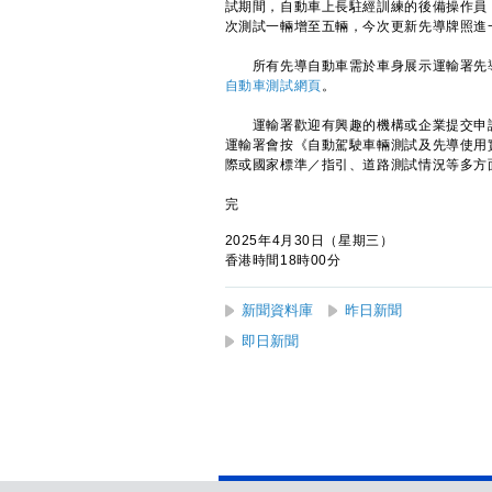
試期間，自動車上長駐經訓練的後備操作員
次測試一輛增至五輛，今次更新先導牌照進
所有先導自動車需於車身展示運輸署先導
自動車測試網頁
。
運輸署歡迎有興趣的機構或企業提交申請
運輸署會按《自動駕駛車輛測試及先導使用
際或國家標準／指引、道路測試情況等多方
完
2025年4月30日（星期三）
香港時間18時00分
新聞資料庫
昨日新聞
即日新聞