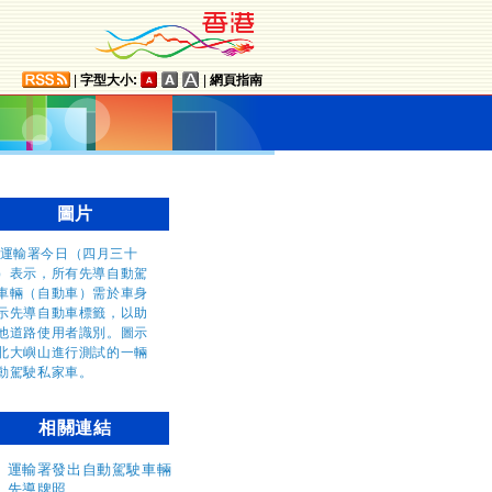
|
字型大小:
|
網頁指南
圖片
相關連結
運輸署發出自動駕駛車輛
先導牌照