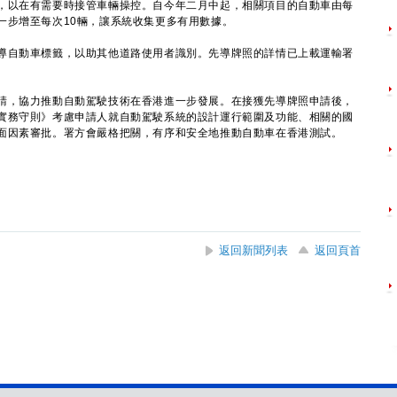
，以在有需要時接管車輛操控。自今年二月中起，相關項目的自動車由每
一步增至每次10輛，讓系統收集更多有用數據。
自動車標籤，以助其他道路使用者識別。先導牌照的詳情已上載運輸署
，協力推動自動駕駛技術在香港進一步發展。在接獲先導牌照申請後，
實務守則》考慮申請人就自動駕駛系統的設計運行範圍及功能、相關的國
面因素審批。署方會嚴格把關，有序和安全地推動自動車在香港測試。
返回新聞列表
返回頁首