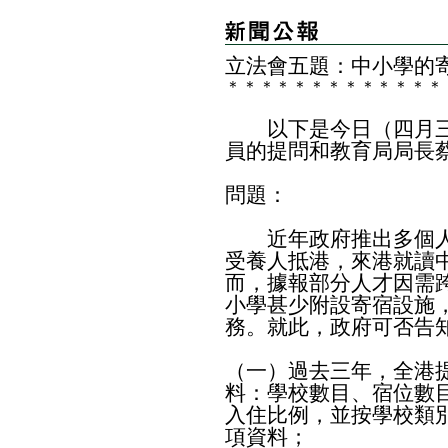
​立法會五題：中小學的
＊
＊
＊
＊
＊
＊
＊
＊
＊
＊
＊
＊
＊
以下是今日（四月三
員的提問和教育局局長
問題：
近年政府推出多個人
受養人抵港，來港就讀
而，據報部分人才因需
小學甚少附設寄宿設施
務。就此，政府可否告
（一）過去三年，全港
料：學校數目、宿位數
入住比例，並按學校類
項資料；