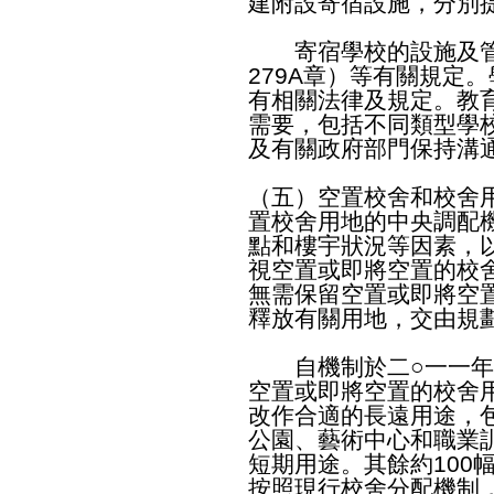
建附設寄宿設施，分別提
寄宿學校的設施及管
279A章）等有關規定
有相關法律及規定。教
需要，包括不同類型學
及有關政府部門保持溝
（五）空置校舍和校舍
置校舍用地的中央調配
點和樓宇狀況等因素，
視空置或即將空置的校
無需保留空置或即將空
釋放有關用地，交由規
自機制於二○一一年實
空置或即將空置的校舍用
改作合適的長遠用途，
公園、藝術中心和職業
短期用途。其餘約100
按照現行校舍分配機制