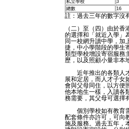
私立學校
3
總數
16
註：過去三年的數字沒
（二）至（四）由於香
的選擇和「就近入學」
同一校網升讀中學，加
捷，中小學階段的學生
類型學校增設寄宿服務
歷，以及照顧小量非本
近年推出的各類人才
展和定居，而人才子女
會與父母同住，以方便
他本地生一樣，入讀各
務需要，其父母可選擇
個別學校如有教育需
配套條件亦許可，可向
施及服務。過去五年，