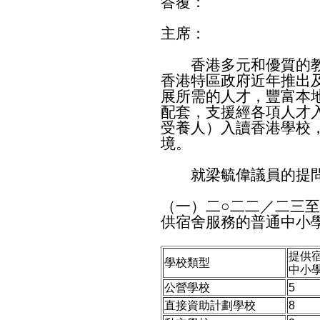
答覆：
主席：
香港多元和優質的教
香港特區政府近年推出
展所需的人才，豐富本
配套，支援經各項人才
受養人）入讀香港學校
境。
就梁毓偉議員的提問
（一）二○二二／二三
供宿舍服務的普通中小
提供
學校類型
中小
公營學校
5
直接資助計劃學校
8