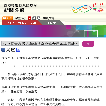
|
字型大小:
|
網頁指南
​行政長官在香港善德基金會第六屆董事局就職典禮致辭（只有中文）（附短
片）
＊
＊
＊
＊
＊
＊
＊
＊
＊
＊
＊
＊
＊
＊
＊
＊
＊
＊
＊
＊
＊
＊
＊
＊
＊
＊
＊
＊
＊
＊
＊
＊
＊
以下是行政長官李家超今日（四月二十八日）在香港善德基金會第六屆董
事局就職典禮的視像致辭：
董吳玲玲主席（香港善德基金會榮譽主席）、藍國慶主席（香港善德基金會主
席）、各位嘉賓、各位朋友：
大家好。我很高興以視頻方式參與香港善德基金會第六屆董事局就職典
禮。首先，我恭賀基金會新一屆董事局成員履新。