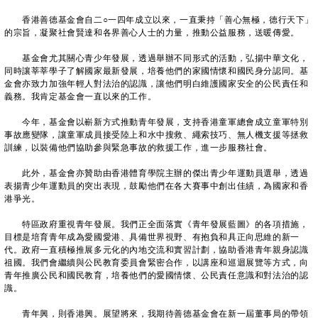
香港善德基金會自二○一四年成立以來，一直秉持「善心無極，德行天下」
的宗旨，凝聚社會賢達和各界善心人士的力量，推動公益服務，送暖傳愛。
基金會尤其關心青少年發展，透過舉辦不同形式的活動，弘揚中華文化，
同時讓莘莘學子了解國家最新發展，培養他們的家國情懷和國民身分認同。基
金會亦致力加強年輕人對法治的認識，讓他們明白維護國家安全的公民責任和
義務。我肯定基金會一直以來的工作。
今年，基金會以嶄新方式推動青年發展，支持香港童軍總會成立童軍特別
事故應變隊，讓童軍成員接受陸上和水中搜救、繩索技巧、無人機支援等拯救
訓練，以裝備他們協助參與緊急事故的救援工作，進一步服務社會。
此外，基金會亦贊助由香港體育學院主辦的傑出青少年運動員選舉，透過
表揚青少年運動員的突出表現，鼓勵他們在各大賽事中創出佳績，為國家和香
港爭光。
特區政府重視青年發展。我們正全面落實《青年發展藍圖》的各項措施，
目標是培育青年成為愛國愛港、具備世界視野、有抱負和具正向思維的新一
代。政府一直積極推展多元化的內地交流和實習計劃，協助香港青年親身認識
祖國。我們會繼續與公民教育委員會緊密合作，以講座和巡迴展覽等方式，向
青年推廣公民和國民教育，培養他們的愛國情懷、公民責任意識和對法治的認
識。
青年興，則香港興。展望將來，我期待善德基金會在新一屆董事局的帶領