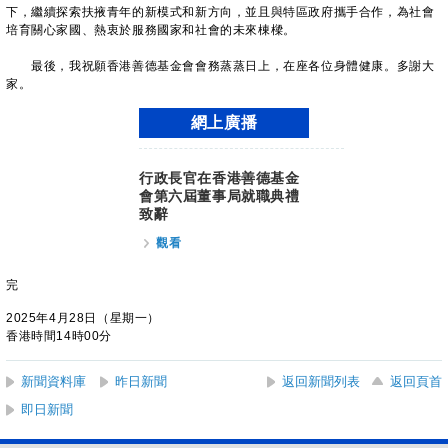
下，繼續探索扶掖青年的新模式和新方向，並且與特區政府攜手合作，為社會
培育關心家國、熱衷於服務國家和社會的未來棟樑。
最後，我祝願香港善德基金會會務蒸蒸日上，在座各位身體健康。多謝大
家。
網上廣播
行政長官在香港善德基金
會第六屆董事局就職典禮
致辭
觀看
完
2025年4月28日（星期一）
香港時間14時00分
新聞資料庫
昨日新聞
返回新聞列表
返回頁首
即日新聞