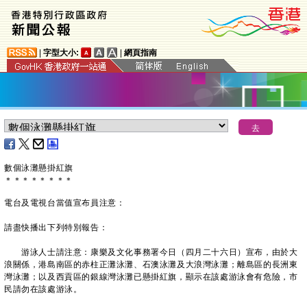
|
字型大小:
|
網頁指南
數個泳灘懸掛紅旗
＊
＊
＊
＊
＊
＊
＊
＊
電台及電視台當值宣布員注意：
請盡快播出下列特別報告：
游泳人士請注意：康樂及文化事務署今日（四月二十六日）宣布，由於大
浪關係，港島南區的赤柱正灘泳灘、石澳泳灘及大浪灣泳灘；離島區的長洲東
灣泳灘；以及西貢區的銀線灣泳灘已懸掛紅旗，顯示在該處游泳會有危險，市
民請勿在該處游泳。