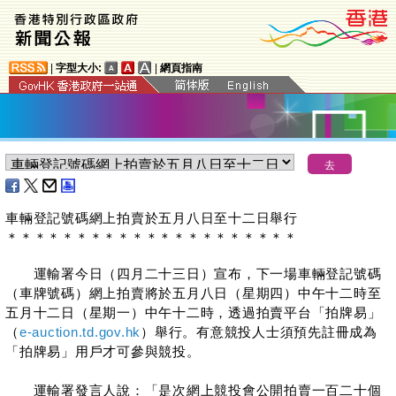
|
字型大小:
|
網頁指南
車輛登記號碼網上拍賣於五月八日至十二日舉行
＊
＊
＊
＊
＊
＊
＊
＊
＊
＊
＊
＊
＊
＊
＊
＊
＊
＊
＊
＊
＊
運輸署今日（四月二十三日）宣布，下一場車輛登記號碼
（車牌號碼）網上拍賣將於五月八日（星期四）中午十二時至
五月十二日（星期一）中午十二時，透過拍賣平台「拍牌易」
（
e-auction.td.gov.hk
）舉行。有意競投人士須預先註冊成為
「拍牌易」用戶才可參與競投。
運輸署發言人說：「是次網上競投會公開拍賣一百二十個