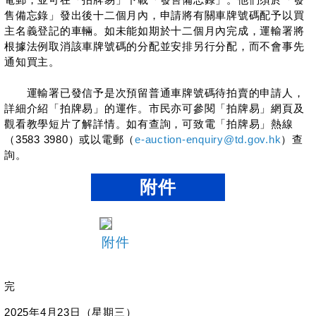
售備忘錄」發出後十二個月內，申請將有關車牌號碼配予以買
主名義登記的車輛。如未能如期於十二個月內完成，運輸署將
根據法例取消該車牌號碼的分配並安排另行分配，而不會事先
通知買主。
運輸署已發信予是次預留普通車牌號碼待拍賣的申請人，
詳細介紹「拍牌易」的運作。市民亦可參閱「拍牌易」網頁及
觀看教學短片了解詳情。如有查詢，可致電「拍牌易」熱線
（3583 3980）或以電郵（
e-auction-enquiry@td.gov.hk
）查
詢。
附件
附件
完
2025年4月23日（星期三）