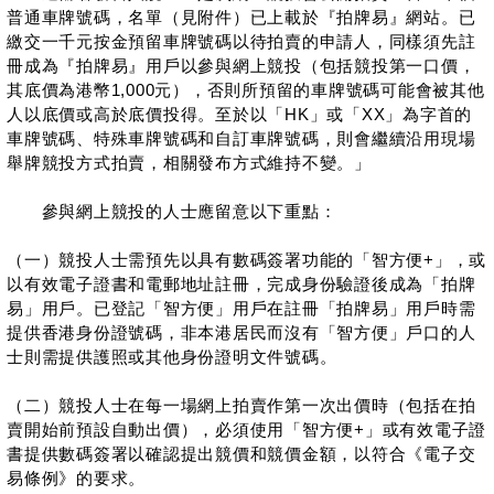
普通車牌號碼，名單（見附件）已上載於『拍牌易』網站。已
繳交一千元按金預留車牌號碼以待拍賣的申請人，同樣須先註
冊成為『拍牌易』用戶以參與網上競投（包括競投第一口價，
其底價為港幣1,000元），否則所預留的車牌號碼可能會被其他
人以底價或高於底價投得。至於以「HK」或「XX」為字首的
車牌號碼、特殊車牌號碼和自訂車牌號碼，則會繼續沿用現場
舉牌競投方式拍賣，相關發布方式維持不變。」
參與網上競投的人士應留意以下重點：
（一）競投人士需預先以具有數碼簽署功能的「智方便+」，或
以有效電子證書和電郵地址註冊，完成身份驗證後成為「拍牌
易」用戶。已登記「智方便」用戶在註冊「拍牌易」用戶時需
提供香港身份證號碼，非本港居民而沒有「智方便」戶口的人
士則需提供護照或其他身份證明文件號碼。
（二）競投人士在每一場網上拍賣作第一次出價時（包括在拍
賣開始前預設自動出價），必須使用「智方便+」或有效電子證
書提供數碼簽署以確認提出競價和競價金額，以符合《電子交
易條例》的要求。