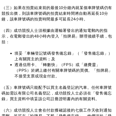
（三）如果在拍賣結束前的最後10分鐘內就某個車牌號碼仍有
競投出價，則該車牌號碼的拍賣結束時間將自動再延長10分
鐘，該車牌號碼的拍賣時間最多可延長24小時。
（四）成功競投人士須根據由運輸署發出的通知電郵內的指
示，在電郵發出的48小時內登入「拍牌易」辦理後續手續，包
括：
填妥「車輛登記號碼發售備忘錄」（「發售備忘錄」）
上有關買主的資料；及
透過信用卡、「轉數快」（FPS）或「繳費靈」
（PPS）於網上繳付有關車牌號碼的買價。「拍牌易」
不接受支票或現金付款。
（五）車牌號碼只能配予以買主名義登記的汽車。任何車牌號
碼如需以有限公司名義登記，成功競投人士必須在「發售備忘
錄」買主資料中填妥該公司註冊證明書內的有關資料。
（六）成功競投人士會在付款獲確認後約七個工作天收到通知
電郵，並可在「拍牌易」下載「發售備忘錄」。他們須於「發