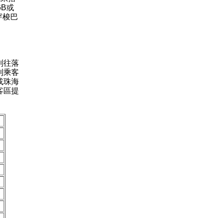
B或
穿梭巴
別往落
利乘客
或珠海
客區提