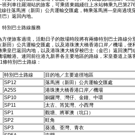
一班列車往羅湖站的旅客，可乘搭東鐵綫往上水站轉乘九巴第276
3號線往落馬洲（新田）公共運輸交匯處，轉乘落馬洲—皇崗過境
皇巴）返回內地。
）特別巴士路線服務
便旅客過境，活動日子的散場時段將有兩條特別巴士路線分
（新田）公共運輸交匯處，以及港珠澳大橋香港口岸／機場，便
轉乘皇巴返回內地，以及港珠澳大橋穿梭巴士（金巴）返回澳門
機場離港。連同前往港九新界各主要地區的路線，宋皇臺道上落
11條特別巴士路線：
特別巴士路線
目的地／主要途徑地區
SP12
落馬洲（新田）公共運輸交匯處
A25S
港珠澳大橋香港口岸／機場
SP10
銅鑼灣、灣仔、金鐘、中環
SP11
太古、筲箕灣、小西灣
SP1
觀塘、將軍澳（坑口）
SP2
旺角
SP3
葵涌、荃灣、青衣