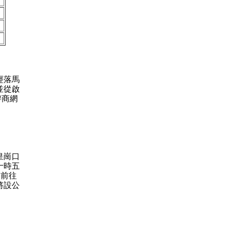
經落馬
並從啟
辦商網
皇崗口
十時五
，前往
將設公