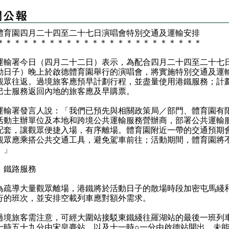
體育園四月二十四至二十七日演唱會特別交通及運輸安排
＊
＊
＊
＊
＊
＊
＊
＊
＊
＊
＊
＊
＊
＊
＊
＊
＊
＊
＊
＊
＊
＊
＊
＊
署今日（四月二十二日）表示，為配合四月二十四至二十七
動日子）晚上於啟德體育園舉行的演唱會，將實施特別交通及運
觀眾往返。過境旅客應預早計劃行程，並盡量使用港鐵服務；計
巴士服務返回內地的旅客應及早購票。
署發言人說：「我們已預先與相關政策局／部門、體育園有
活動主辦單位及本地和跨境公共運輸服務營辦商，部署公共運輸
配套，讓觀眾便捷入場，有序離場。體育園附近一帶的交通預期
觀眾應乘搭公共交通工具，避免駕車前往；活動期間，體育園將
。」
）鐵路服務
導大量觀眾離場，港鐵將於活動日子的散場時段加密屯馬綫
行的班次，並安排空載列車應對額外需求。
旅客需注意，可經大圍站接駁東鐵綫往羅湖站的最後一班列
十時五十九分由宋皇臺站，以及十一時○一分由啟德站開出。未