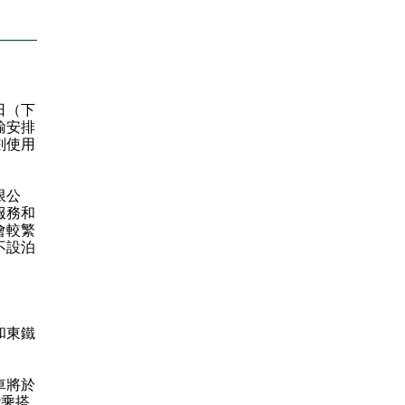
日（下
輸安排
劃使用
限公
服務和
會較繁
不設泊
和東鐵
車將於
能乘搭