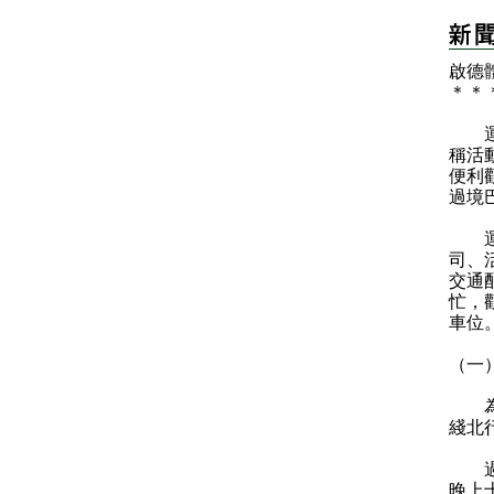
啟德
＊
＊
運輸
稱活
便利
過境
運輸
司、
交通
忙，
車位
（一
為疏
綫北
過境
晚上