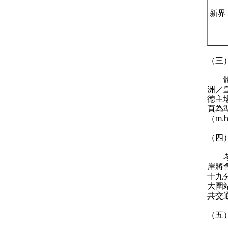
新界
（三
體育
洲／
德主
頁為
（
m.h
（四
考慮
岸將
十九
大圍
共交
（五