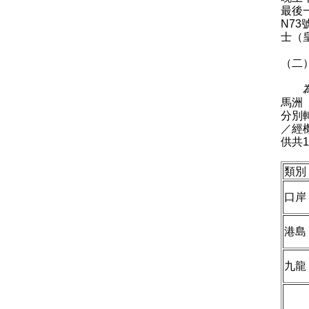
最後
N7
士（
（二
為方
馬洲
分別
／經
供共
類別
口岸
港島
九龍