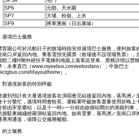
SP5A
屯門
SP6
元朗、天水圍
SP7
大埔、粉嶺、上水
SP9
將軍澳南（日出康城）
）過境巴士服務
園公司於活動日子的散場時段安排過境巴士服務，便利旅客
皇崗口岸返回內地。乘客需預先購票（散場後不設現場售票），
場館二樓H閘外經扶手電梯到地面上落客區登車。票務詳情以營
準：永東直巴（
www.myeebus.com/eebusfans
）；中旅巴士
kctgbus.com/#/layout/home
）。
）對過境旅客的特別呼籲
到預計有大量過境旅客在演唱會完結後返回內地，落馬洲／
會十分繁忙，過境時間會較長。運輸署呼籲旅客盡量使用於晚上
分前由宋皇臺站，以及十一時○一分前由啟德站開出的港鐵列車
站接駁東鐵綫經羅湖站返回內地。如有需要，落馬洲／皇崗口岸
通專用通道，保障公交服務暢順。
）的士服務