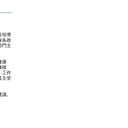
長領導
保各政
部門主
健康
陳積
。工作
其主管
建議。