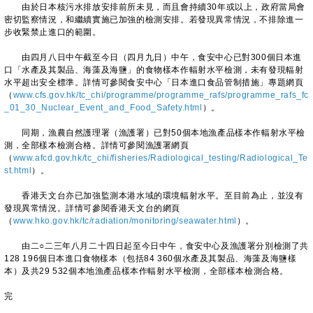
由於日本核污水排放安排前所未見，而且會持續30年或以上，政府當局會
密切監察情況，和繼續實施已加強的檢測安排。若發現異常情況，不排除進一
步收緊禁止進口的範圍。
由四月八日中午截至今日（四月九日）中午，食安中心已對300個日本進
口「水產及其製品、海藻及海鹽」的食物樣本作輻射水平檢測，未有發現輻射
水平超出安全標準。詳情可參閱食安中心「日本進口食品管制措施」專題網頁
（
www.cfs.gov.hk/tc_chi/programme/programme_rafs/programme_rafs_fc
_01_30_Nuclear_Event_and_Food_Safety.html
）。
同期，漁農自然護理署（漁護署）已對50個本地漁產品樣本作輻射水平檢
測，全部樣本檢測合格。詳情可參閱漁護署網頁
（
www.afcd.gov.hk/tc_chi/fisheries/Radiological_testing/Radiological_Te
st.html
）。
香港天文台亦已加強監測本港水域的環境輻射水平。至目前為止，並沒有
發現異常情況。詳情可參閱香港天文台的網頁
（
www.hko.gov.hk/tc/radiation/monitoring/seawater.html
）。
由二○二三年八月二十四日起至今日中午，食安中心及漁護署分別檢測了共
128 196個日本進口食物樣本（包括84 360個水產及其製品、海藻及海鹽樣
本）及共29 532個本地漁產品樣本作輻射水平檢測，全部樣本檢測合格。
完