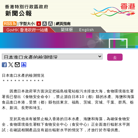
|
字型大小:
|
網頁指南
日本進口水產的檢測情況
＊
＊
＊
＊
＊
＊
＊
＊
＊
＊
＊
因應日本政府單方面決定把福島核電站核污水排放大海，食物環境衞生署
署長已發出《食物安全命令》，禁止源自日本10（都）縣的水產、海鹽和海藻
食品進口本港，受禁（都）縣包括東京、福島、茨城、宮城、千葉、群馬、栃
木、新潟、長野和埼玉。
至於其他未有被禁止輸入香港的日本水產、海鹽和海藻，為確保食物安
全，食物環境衞生署轄下食物安全中心（食安中心）正全面進行輻射水平測
試；在確認相關產品沒有超出輻射水平的情況下，才放行於市場供應。