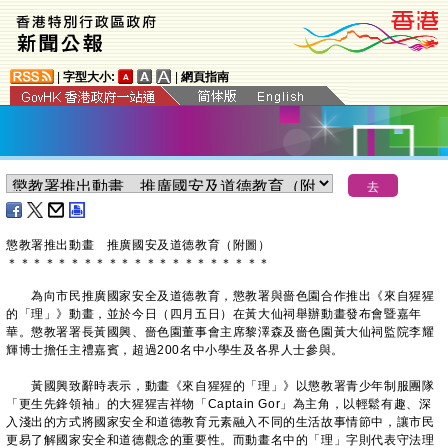
|
字型大小:
|
網頁指南
懲教署推出動畫 推廣國安及道德教育（附圖）
＊
＊
＊
＊
＊
＊
＊
＊
＊
＊
＊
＊
＊
＊
＊
＊
＊
＊
＊
＊
＊
為向市民推廣國家安全及道德教育，懲教署與嗇色園合作推出《來自猩猩
的「理」》動畫，並於今日（四月五日）在黃大仙祠舉辦動畫發布會暨嘉年
華。懲教署署長黃國興、嗇色園董事會主席黎澤森及嗇色園黃大仙祠監院李耀
輝博士擔任主禮嘉賓，超過200名中小學生及各界人士參與。
黃國興致辭時表示，動畫《來自猩猩的「理」》以懲教署青少年制服團隊
「更生先鋒領袖」的大猩猩吉祥物「Captain Gor」為主角，以輕鬆有趣、深
入淺出的方式將國家安全和道德教育元素融入不同的生活故事情節中，讓市民
更易了解國家安全和道德觀念的重要性。而動畫名中的「理」字則代表守法理