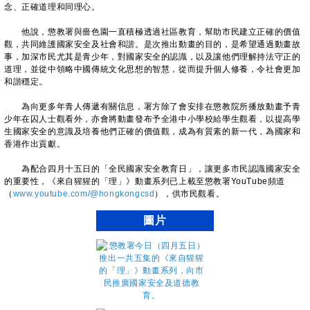
念、正確道理和同理心。
他說，懲教署與嗇色園一直積極透過社區教育，幫助市民建立正確的價值
觀，共同維護國家安全及社會和諧。是次推出動畫的目的，是希望通過動畫故
事，加深市民尤其是青少年，對國家安全的認識，以及讓他們理解持法守正的
道理，並從中領略中國傳統文化思想的智慧，從而提升個人修養，令社會更加
和諧穩定。
為向更多年青人傳遞有關信息，署方除了會安排在懲教院所播放動畫予青
少年在囚人士觀看外，亦會將動畫發布予全港中小學校給學生觀看，以提高學
生國家安全的意識及培養他們正確的價值觀，成為有質素的新一代，為國家和
香港作出貢獻。
為配合四月十五日的「全民國家安全教育日」，讓更多市民認識國家安全
的重要性，《來自猩猩的「理」》動畫系列已上載至懲教署YouTube頻道
（
www.youtube.com/@hongkongcsd
），供市民觀看。
圖片