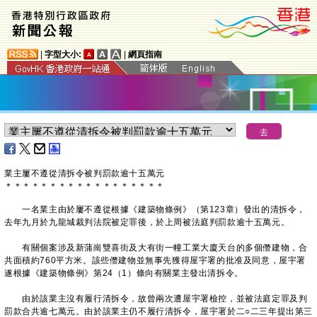
|
字型大小:
|
網頁指南
業主屢不遵從清拆令被判罰款逾十五萬元
＊
＊
＊
＊
＊
＊
＊
＊
＊
＊
＊
＊
＊
＊
＊
＊
＊
＊
一名業主由於屢不遵從根據《建築物條例》（第123章）發出的清拆令，
去年九月於九龍城裁判法院被定罪後，於上周被法庭判罰款逾十五萬元。
有關個案涉及新蒲崗雙喜街及大有街一幢工業大廈天台的多個僭建物，合
共面積約760平方米。該些僭建物並無事先獲得屋宇署的批准及同意，屋宇署
遂根據《建築物條例》第24（1）條向有關業主發出清拆令。
由於該業主沒有履行清拆令，故曾兩次遭屋宇署檢控，並被法庭定罪及判
罰款合共逾七萬元。由於該業主仍不履行清拆令，屋宇署於二○二三年提出第三