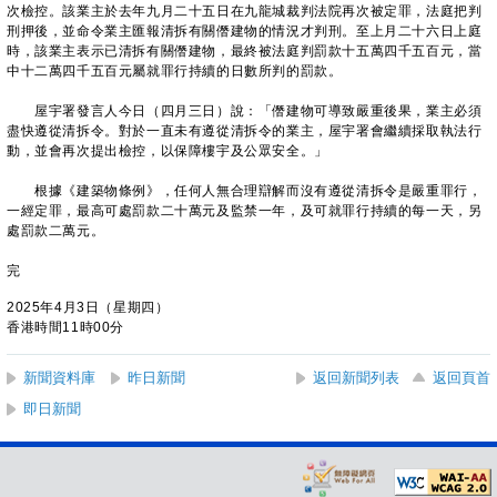
次檢控。該業主於去年九月二十五日在九龍城裁判法院再次被定罪，法庭把判
刑押後，並命令業主匯報清拆有關僭建物的情況才判刑。至上月二十六日上庭
時，該業主表示已清拆有關僭建物，最終被法庭判罰款十五萬四千五百元，當
中十二萬四千五百元屬就罪行持續的日數所判的罰款。
屋宇署發言人今日（四月三日）說：「僭建物可導致嚴重後果，業主必須
盡快遵從清拆令。對於一直未有遵從清拆令的業主，屋宇署會繼續採取執法行
動，並會再次提出檢控，以保障樓宇及公眾安全。」
根據《建築物條例》，任何人無合理辯解而沒有遵從清拆令是嚴重罪行，
一經定罪，最高可處罰款二十萬元及監禁一年，及可就罪行持續的每一天，另
處罰款二萬元。
完
2025年4月3日（星期四）
香港時間11時00分
新聞資料庫
昨日新聞
返回新聞列表
返回頁首
即日新聞